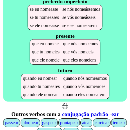
pretérito imperfeito
se
eu
nomeasse
se
nós
nomeássemos
se
tu
nomeasses
se
vós
nomeásseis
se
ele
nomeasse
se
eles
nomeassem
presente
que
eu
nomeie
que
nós
nomeemos
que
tu
nomeies
que
vós
nomeeis
que
ele
nomeie
que
eles
nomeiem
futuro
quando
eu
nomear
quando
nós
nomearmos
quando
tu
nomeares
quando
vós
nomeardes
quando
ele
nomear
quando
eles
nomearem
Outros verbos com a
conjugação padrão -ear
passear
bloquear
gaspear
pontapear
atear
caretear
tentear