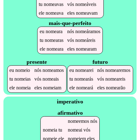
tu
nomeavas
vós
nomeáveis
ele
nomeava
eles
nomeavam
mais-que-perfeito
eu
nomeara
nós
nomeáramos
tu
nomearas
vós
nomeáreis
ele
nomeara
eles
nomearam
presente
futuro
eu
nomeio
nós
nomeamos
eu
nomearei
nós
nomearemos
tu
nomeias
vós
nomeais
tu
nomearás
vós
nomeareis
ele
nomeia
eles
nomeiam
ele
nomeará
eles
nomearão
imperativo
afirmativo
nomeemos
nós
nomeia
tu
nomeai
vós
nomeie
ele
nomeiem
eles