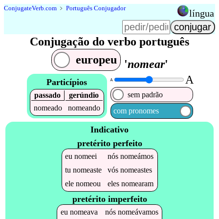
Conjugate
Verb
.
com
﹥
Português Conjugador
língua
Conjugação do verbo português
europeu
'
nomear
'
A
Particípios
A
sem padrão
passado
gerúndio
nomeado
nomeando
com pronomes
Indicativo
pretérito perfeito
eu
nomeei
nós
nomeámos
tu
nomeaste
vós
nomeastes
ele
nomeou
eles
nomearam
pretérito imperfeito
eu
nomeava
nós
nomeávamos