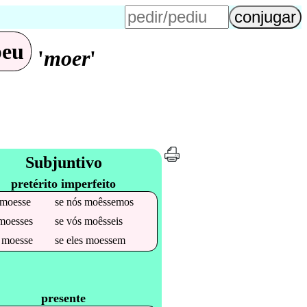
peu
'
moer
'
Subjuntivo
pretérito imperfeito
moesse
se
nós
moêssemos
moesses
se
vós
moêsseis
e
moesse
se
eles
moessem
presente