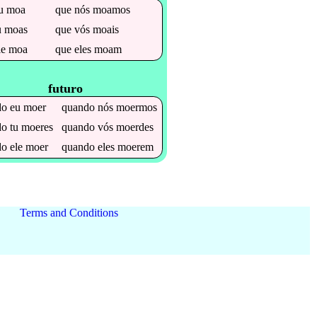
u
moa
que
nós
moamos
u
moas
que
vós
moais
le
moa
que
eles
moam
futuro
do
eu
moer
quando
nós
moermos
do
tu
moeres
quando
vós
moerdes
do
ele
moer
quando
eles
moerem
Terms and Conditions