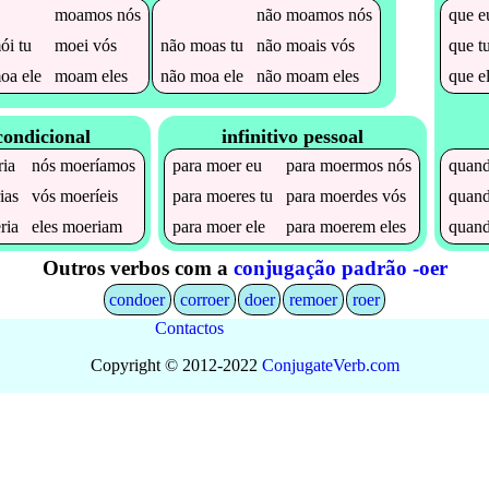
moamos
nós
não
moamos
nós
que
e
ói
tu
moei
vós
não
moas
tu
não
moais
vós
que
t
oa
ele
moam
eles
não
moa
ele
não
moam
eles
que
e
condicional
infinitivo pessoal
ia
nós
moeríamos
para
moer
eu
para
moermos
nós
quan
ias
vós
moeríeis
para
moeres
tu
para
moerdes
vós
quan
ria
eles
moeriam
para
moer
ele
para
moerem
eles
quan
Outros verbos com a
conjugação padrão -oer
condoer
corroer
doer
remoer
roer
Contactos
Copyright © 2012-2022
Conjugate
Verb
.
com