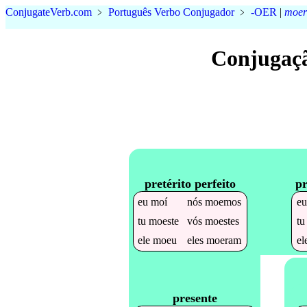
Conjugate
Verb
.
com
﹥
Português Verbo Conjugador
﹥
-OER
|
moer
Conjugaçã
pretérito perfeito
pr
eu
moí
nós
moemos
e
tu
moeste
vós
moestes
t
ele
moeu
eles
moeram
el
presente