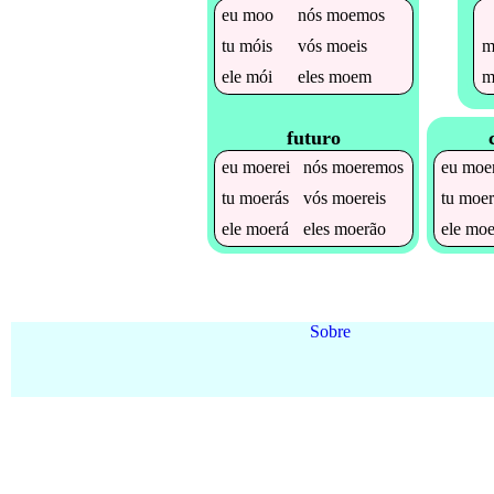
eu
moo
nós
moemos
m
tu
móis
vós
moeis
m
ele
mói
eles
moem
futuro
eu
moerei
nós
moeremos
eu
moer
tu
moerás
vós
moereis
tu
moer
ele
moerá
eles
moerão
ele
moe
Sobre