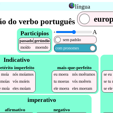
língua
euro
o do verbo português
A
Particípios
A
sem padrão
passado
gerúndio
moído
moendo
com pronomes
Indicativo
etérito imperfeito
mais-que-perfeito
u
moía
nós
moíamos
eu
moera
nós
moêramos
se
eu
u
moías
vós
moíeis
tu
moeras
vós
moêreis
se
tu
e
moía
eles
moíam
ele
moera
eles
moeram
se
el
imperativo
afirmativo
negativo