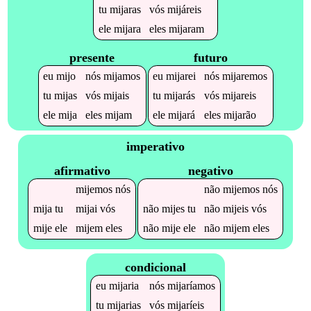
tu
mijaras
vós
mijáreis
ele
mijara
eles
mijaram
presente
futuro
eu
mijo
nós
mijamos
eu
mijarei
nós
mijaremos
tu
mijas
vós
mijais
tu
mijarás
vós
mijareis
ele
mija
eles
mijam
ele
mijará
eles
mijarão
imperativo
afirmativo
negativo
mijemos
nós
não
mijemos
nós
mija
tu
mijai
vós
não
mijes
tu
não
mijeis
vós
mije
ele
mijem
eles
não
mije
ele
não
mijem
eles
condicional
eu
mijaria
nós
mijaríamos
tu
mijarias
vós
mijaríeis