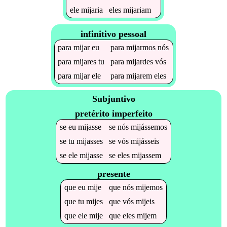
ele
mijaria
eles
mijariam
infinitivo pessoal
para
mijar
eu
para
mijarmos
nós
para
mijares
tu
para
mijardes
vós
para
mijar
ele
para
mijarem
eles
Subjuntivo
pretérito imperfeito
se
eu
mijasse
se
nós
mijássemos
se
tu
mijasses
se
vós
mijásseis
se
ele
mijasse
se
eles
mijassem
presente
que
eu
mije
que
nós
mijemos
que
tu
mijes
que
vós
mijeis
que
ele
mije
que
eles
mijem