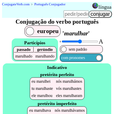
Conjugate
Verb
.
com
﹥
Português Conjugador
língua
Conjugação do verbo português
europeu
'
marulhar
'
A
Particípios
A
sem padrão
passado
gerúndio
marulhado
marulhando
com pronomes
Indicativo
pretérito perfeito
eu
marulhei
nós
marulhámos
tu
marulhaste
vós
marulhastes
ele
marulhou
eles
marulharam
pretérito imperfeito
eu
marulhava
nós
marulhávamos