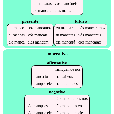
tu
mancaras
vós
mancáreis
ele
mancara
eles
mancaram
presente
futuro
eu
manco
nós
mancamos
eu
mancarei
nós
mancaremos
tu
mancas
vós
mancais
tu
mancarás
vós
mancareis
ele
manca
eles
mancam
ele
mancará
eles
mancarão
imperativo
afirmativo
manquemos
nós
manca
tu
mancai
vós
manque
ele
manquem
eles
negativo
não
manquemos
nós
não
manques
tu
não
manqueis
vós
não
manque
ele
não
manquem
eles