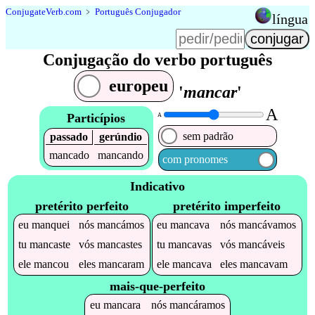
Conjugate
Verb
.
com
﹥
Português Conjugador
língua
Conjugação do verbo português
europeu
'
mancar
'
A
Particípios
A
sem padrão
passado
gerúndio
mancado
mancando
com pronomes
Indicativo
pretérito perfeito
pretérito imperfeito
eu
manquei
nós
mancámos
eu
mancava
nós
mancávamos
tu
mancaste
vós
mancastes
tu
mancavas
vós
mancáveis
ele
mancou
eles
mancaram
ele
mancava
eles
mancavam
mais-que-perfeito
eu
mancara
nós
mancáramos