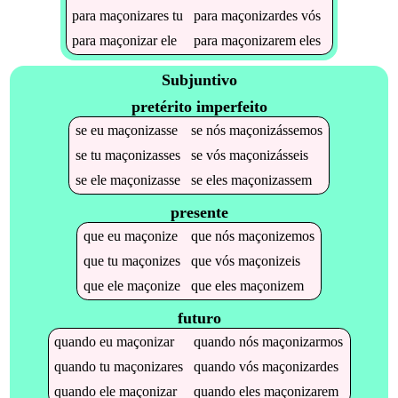
para
maçonizares
tu
para
maçonizardes
vós
para
maçonizar
ele
para
maçonizarem
eles
Subjuntivo
pretérito imperfeito
se
eu
maçonizasse
se
nós
maçonizássemos
se
tu
maçonizasses
se
vós
maçonizásseis
se
ele
maçonizasse
se
eles
maçonizassem
presente
que
eu
maçonize
que
nós
maçonizemos
que
tu
maçonizes
que
vós
maçonizeis
que
ele
maçonize
que
eles
maçonizem
futuro
quando
eu
maçonizar
quando
nós
maçonizarmos
quando
tu
maçonizares
quando
vós
maçonizardes
quando
ele
maçonizar
quando
eles
maçonizarem