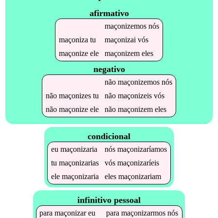
afirmativo
maçonizemos
nós
maçoniza
tu
maçonizai
vós
maçonize
ele
maçonizem
eles
negativo
não
maçonizemos
nós
não
maçonizes
tu
não
maçonizeis
vós
não
maçonize
ele
não
maçonizem
eles
condicional
eu
maçonizaria
nós
maçonizaríamos
tu
maçonizarias
vós
maçonizaríeis
ele
maçonizaria
eles
maçonizariam
infinitivo pessoal
para
maçonizar
eu
para
maçonizarmos
nós