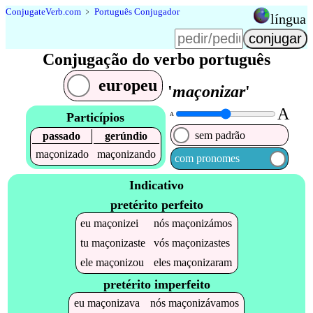
Conjugate
Verb
.
com
﹥
Português Conjugador
língua
Conjugação do verbo português
europeu
'
maçonizar
'
A
Particípios
A
sem padrão
passado
gerúndio
maçonizado
maçonizando
com pronomes
Indicativo
pretérito perfeito
eu
maçonizei
nós
maçonizámos
tu
maçonizaste
vós
maçonizastes
ele
maçonizou
eles
maçonizaram
pretérito imperfeito
eu
maçonizava
nós
maçonizávamos