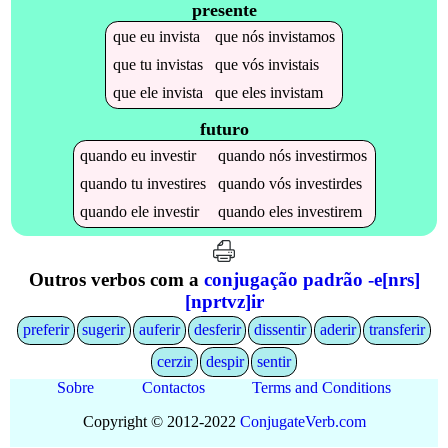
presente
que
eu
invista
que
nós
invistamos
que
tu
invistas
que
vós
invistais
que
ele
invista
que
eles
invistam
futuro
quando
eu
investir
quando
nós
investirmos
quando
tu
investires
quando
vós
investirdes
quando
ele
investir
quando
eles
investirem
Outros verbos com a
conjugação padrão -e[nrs]
[nprtvz]ir
preferir
sugerir
auferir
desferir
dissentir
aderir
transferir
cerzir
despir
sentir
Sobre
Contactos
Terms and Conditions
Copyright © 2012-2022
Conjugate
Verb
.
com