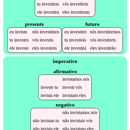
tu
investiras
vós
investíreis
ele
investira
eles
investiram
presente
futuro
eu
invisto
nós
investimos
eu
investirei
nós
investiremos
tu
investes
vós
investis
tu
investirás
vós
investireis
ele
investe
eles
investem
ele
investirá
eles
investirão
imperativo
afirmativo
invistamos
nós
investe
tu
investi
vós
invista
ele
invistam
eles
negativo
não
invistamos
nós
não
invistas
tu
não
invistais
vós
não
invista
ele
não
invistam
eles