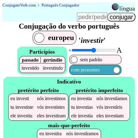
Conjugate
Verb
.
com
﹥
Português Conjugador
língua
Conjugação do verbo português
europeu
'
investir
'
A
Particípios
A
sem padrão
passado
gerúndio
investido
investindo
com pronomes
Indicativo
pretérito perfeito
pretérito imperfeito
eu
investi
nós
investimos
eu
investia
nós
investíamos
tu
investiste
vós
investistes
tu
investias
vós
investíeis
ele
investiu
eles
investiram
ele
investia
eles
investiam
mais-que-perfeito
eu
investira
nós
investíramos