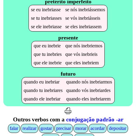
pretérito imperfeito
se
eu
inebriasse
se
nós
inebriássemos
se
tu
inebriasses
se
vós
inebriásseis
se
ele
inebriasse
se
eles
inebriassem
presente
que
eu
inebrie
que
nós
inebriemos
que
tu
inebries
que
vós
inebrieis
que
ele
inebrie
que
eles
inebriem
futuro
quando
eu
inebriar
quando
nós
inebriarmos
quando
tu
inebriares
quando
vós
inebriardes
quando
ele
inebriar
quando
eles
inebriarem
Outros verbos com a
conjugação padrão -ar
falar
realizar
gostar
precisar
morar
acordar
depositar