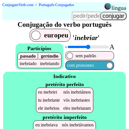
Conjugate
Verb
.
com
﹥
Português Conjugador
língua
Conjugação do verbo português
europeu
'
inebriar
'
A
Particípios
A
sem padrão
passado
gerúndio
inebriado
inebriando
com pronomes
Indicativo
pretérito perfeito
eu
inebriei
nós
inebriámos
tu
inebriaste
vós
inebriastes
ele
inebriou
eles
inebriaram
pretérito imperfeito
eu
inebriava
nós
inebriávamos