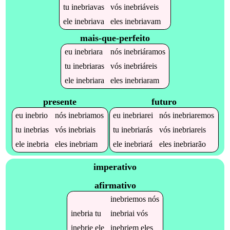
tu
inebriavas
vós
inebriáveis
ele
inebriava
eles
inebriavam
mais-que-perfeito
eu
inebriara
nós
inebriáramos
tu
inebriaras
vós
inebriáreis
ele
inebriara
eles
inebriaram
presente
futuro
eu
inebrio
nós
inebriamos
eu
inebriarei
nós
inebriaremos
tu
inebrias
vós
inebriais
tu
inebriarás
vós
inebriareis
ele
inebria
eles
inebriam
ele
inebriará
eles
inebriarão
imperativo
afirmativo
inebriemos
nós
inebria
tu
inebriai
vós
inebrie
ele
inebriem
eles