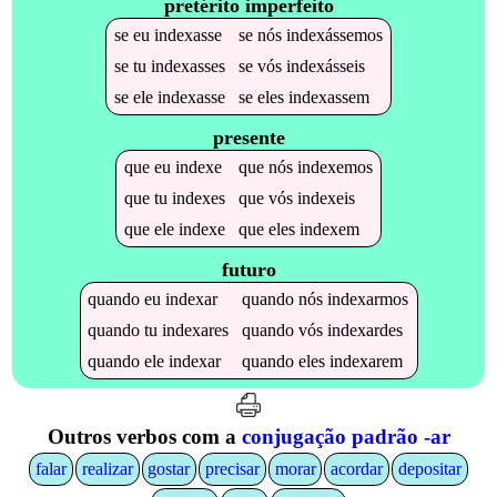
pretérito imperfeito
se
eu
indexasse
se
nós
indexássemos
se
tu
indexasses
se
vós
indexásseis
se
ele
indexasse
se
eles
indexassem
presente
que
eu
indexe
que
nós
indexemos
que
tu
indexes
que
vós
indexeis
que
ele
indexe
que
eles
indexem
futuro
quando
eu
indexar
quando
nós
indexarmos
quando
tu
indexares
quando
vós
indexardes
quando
ele
indexar
quando
eles
indexarem
Outros verbos com a
conjugação padrão -ar
falar
realizar
gostar
precisar
morar
acordar
depositar