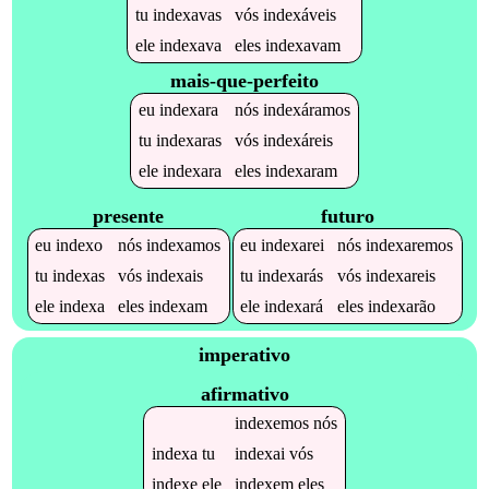
tu
indexavas
vós
indexáveis
ele
indexava
eles
indexavam
mais-que-perfeito
eu
indexara
nós
indexáramos
tu
indexaras
vós
indexáreis
ele
indexara
eles
indexaram
presente
futuro
eu
indexo
nós
indexamos
eu
indexarei
nós
indexaremos
tu
indexas
vós
indexais
tu
indexarás
vós
indexareis
ele
indexa
eles
indexam
ele
indexará
eles
indexarão
imperativo
afirmativo
indexemos
nós
indexa
tu
indexai
vós
indexe
ele
indexem
eles