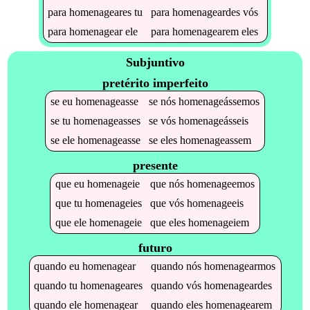
para
homenageares
tu
para
homenageardes
vós
para
homenagear
ele
para
homenagearem
eles
Subjuntivo
pretérito imperfeito
se
eu
homenageasse
se
nós
homenageássemos
se
tu
homenageasses
se
vós
homenageásseis
se
ele
homenageasse
se
eles
homenageassem
presente
que
eu
homenageie
que
nós
homenageemos
que
tu
homenageies
que
vós
homenageeis
que
ele
homenageie
que
eles
homenageiem
futuro
quando
eu
homenagear
quando
nós
homenagearmos
quando
tu
homenageares
quando
vós
homenageardes
quando
ele
homenagear
quando
eles
homenagearem