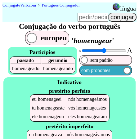
Conjugate
Verb
.
com
﹥
Português Conjugador
língua
Conjugação do verbo português
europeu
'
homenagear
'
A
Particípios
A
sem padrão
passado
gerúndio
homenageado
homenageando
com pronomes
Indicativo
pretérito perfeito
eu
homenageei
nós
homenageámos
tu
homenageaste
vós
homenageastes
ele
homenageou
eles
homenagearam
pretérito imperfeito
eu
homenageava
nós
homenageávamos