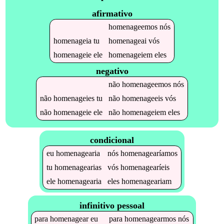
afirmativo
homenageemos
nós
homenageia
tu
homenageai
vós
homenageie
ele
homenageiem
eles
negativo
não
homenageemos
nós
não
homenageies
tu
não
homenageeis
vós
não
homenageie
ele
não
homenageiem
eles
condicional
eu
homenagearia
nós
homenagearíamos
tu
homenagearias
vós
homenagearíeis
ele
homenagearia
eles
homenageariam
infinitivo pessoal
para
homenagear
eu
para
homenagearmos
nós