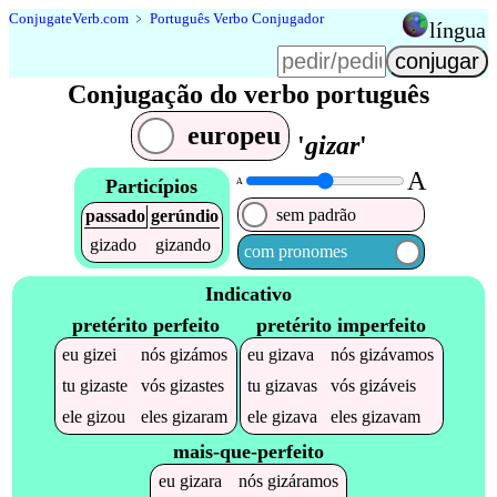
Conjugate
Verb
.
com
﹥
Português Verbo Conjugador
língua
Conjugação do verbo português
europeu
'
gizar
'
A
Particípios
A
sem padrão
passado
gerúndio
gizado
gizando
com pronomes
Indicativo
pretérito perfeito
pretérito imperfeito
eu
gizei
nós
gizámos
eu
gizava
nós
gizávamos
tu
gizaste
vós
gizastes
tu
gizavas
vós
gizáveis
ele
gizou
eles
gizaram
ele
gizava
eles
gizavam
mais-que-perfeito
eu
gizara
nós
gizáramos