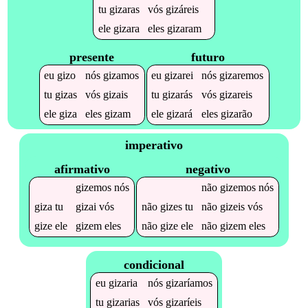
tu
gizaras
vós
gizáreis
ele
gizara
eles
gizaram
presente
futuro
eu
gizo
nós
gizamos
eu
gizarei
nós
gizaremos
tu
gizas
vós
gizais
tu
gizarás
vós
gizareis
ele
giza
eles
gizam
ele
gizará
eles
gizarão
imperativo
afirmativo
negativo
gizemos
nós
não
gizemos
nós
giza
tu
gizai
vós
não
gizes
tu
não
gizeis
vós
gize
ele
gizem
eles
não
gize
ele
não
gizem
eles
condicional
eu
gizaria
nós
gizaríamos
tu
gizarias
vós
gizaríeis