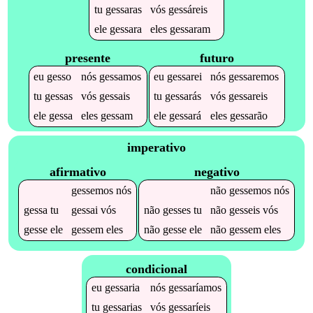
tu
gessaras
vós
gessáreis
ele
gessara
eles
gessaram
presente
futuro
eu
gesso
nós
gessamos
eu
gessarei
nós
gessaremos
tu
gessas
vós
gessais
tu
gessarás
vós
gessareis
ele
gessa
eles
gessam
ele
gessará
eles
gessarão
imperativo
afirmativo
negativo
gessemos
nós
não
gessemos
nós
gessa
tu
gessai
vós
não
gesses
tu
não
gesseis
vós
gesse
ele
gessem
eles
não
gesse
ele
não
gessem
eles
condicional
eu
gessaria
nós
gessaríamos
tu
gessarias
vós
gessaríeis