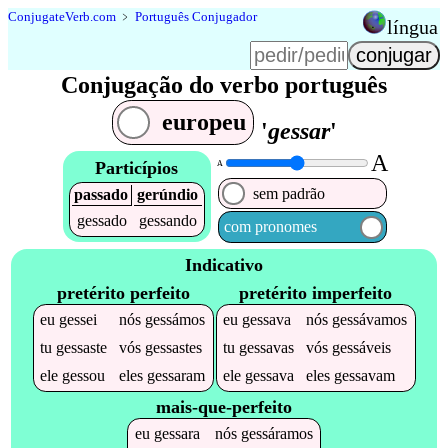
Conjugate
Verb
.
com
﹥
Português Conjugador
língua
Conjugação do verbo português
europeu
'
gessar
'
A
Particípios
A
sem padrão
passado
gerúndio
gessado
gessando
com pronomes
Indicativo
pretérito perfeito
pretérito imperfeito
eu
gessei
nós
gessámos
eu
gessava
nós
gessávamos
tu
gessaste
vós
gessastes
tu
gessavas
vós
gessáveis
ele
gessou
eles
gessaram
ele
gessava
eles
gessavam
mais-que-perfeito
eu
gessara
nós
gessáramos