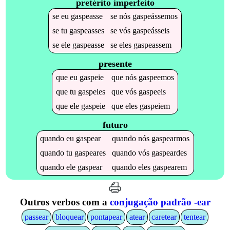
pretérito imperfeito
se
eu
gaspeasse
se
nós
gaspeássemos
se
tu
gaspeasses
se
vós
gaspeásseis
se
ele
gaspeasse
se
eles
gaspeassem
presente
que
eu
gaspeie
que
nós
gaspeemos
que
tu
gaspeies
que
vós
gaspeeis
que
ele
gaspeie
que
eles
gaspeiem
futuro
quando
eu
gaspear
quando
nós
gaspearmos
quando
tu
gaspeares
quando
vós
gaspeardes
quando
ele
gaspear
quando
eles
gaspearem
Outros verbos com a
conjugação padrão -ear
passear
bloquear
pontapear
atear
caretear
tentear