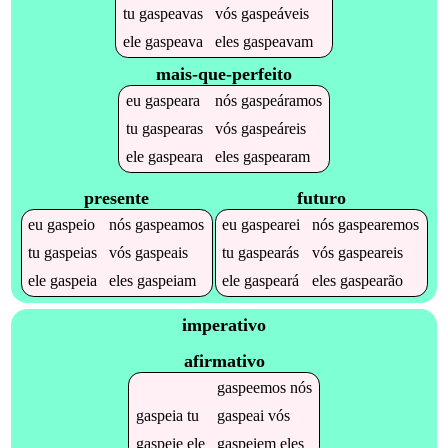
tu
gaspeavas
vós
gaspeáveis
ele
gaspeava
eles
gaspeavam
mais-que-perfeito
eu
gaspeara
nós
gaspeáramos
tu
gaspearas
vós
gaspeáreis
ele
gaspeara
eles
gaspearam
presente
futuro
eu
gaspeio
nós
gaspeamos
eu
gaspearei
nós
gaspearemos
tu
gaspeias
vós
gaspeais
tu
gaspearás
vós
gaspeareis
ele
gaspeia
eles
gaspeiam
ele
gaspeará
eles
gaspearão
imperativo
afirmativo
gaspeemos
nós
gaspeia
tu
gaspeai
vós
gaspeie
ele
gaspeiem
eles