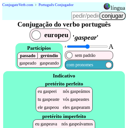
Conjugate
Verb
.
com
﹥
Português Conjugador
língua
Conjugação do verbo português
europeu
'
gaspear
'
A
Particípios
A
sem padrão
passado
gerúndio
gaspeado
gaspeando
com pronomes
Indicativo
pretérito perfeito
eu
gaspeei
nós
gaspeámos
tu
gaspeaste
vós
gaspeastes
ele
gaspeou
eles
gaspearam
pretérito imperfeito
eu
gaspeava
nós
gaspeávamos