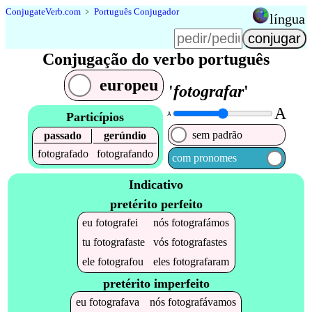
Conjugate
Verb
.
com
﹥
Português Conjugador
língua
Conjugação do verbo português
europeu
'
fotografar
'
A
Particípios
A
sem padrão
passado
gerúndio
fotografado
fotografando
com pronomes
Indicativo
pretérito perfeito
eu
fotografei
nós
fotografámos
tu
fotografaste
vós
fotografastes
ele
fotografou
eles
fotografaram
pretérito imperfeito
eu
fotografava
nós
fotografávamos