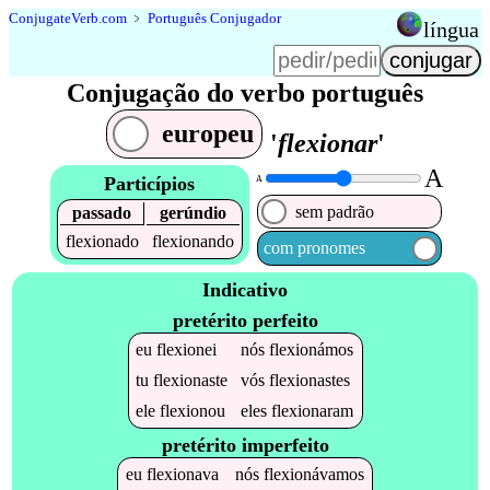
Conjugate
Verb
.
com
﹥
Português Conjugador
língua
Conjugação do verbo português
europeu
'
flexionar
'
A
Particípios
A
sem padrão
passado
gerúndio
flexionado
flexionando
com pronomes
Indicativo
pretérito perfeito
eu
flexionei
nós
flexionámos
tu
flexionaste
vós
flexionastes
ele
flexionou
eles
flexionaram
pretérito imperfeito
eu
flexionava
nós
flexionávamos