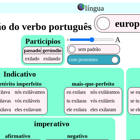
língua
europ
o do verbo português
A
Particípios
A
sem padrão
passado
gerúndio
exilado
exilando
com pronomes
Indicativo
etérito imperfeito
mais-que-perfeito
ilava
nós
exilávamos
eu
exilara
nós
exiláramos
se
e
ilavas
vós
exiláveis
tu
exilaras
vós
exiláreis
se
t
xilava
eles
exilavam
ele
exilara
eles
exilaram
se
e
imperativo
afirmativo
negativo