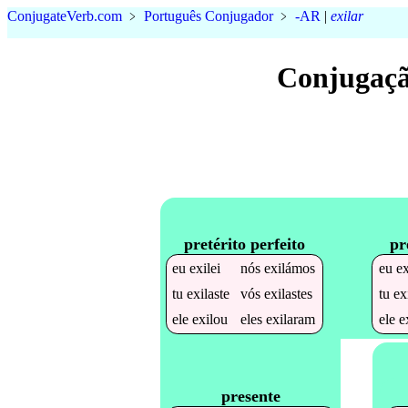
Conjugate
Verb
.
com
﹥
Português Conjugador
﹥
-AR
|
exilar
Conjugaçã
pretérito perfeito
pr
eu
exilei
nós
exilámos
eu
ex
tu
exilaste
vós
exilastes
tu
ex
ele
exilou
eles
exilaram
ele
e
presente