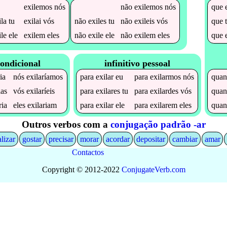
exilemos
nós
não
exilemos
nós
que
ila
tu
exilai
vós
não
exiles
tu
não
exileis
vós
que
ile
ele
exilem
eles
não
exile
ele
não
exilem
eles
que
ondicional
infinitivo pessoal
ia
nós
exilaríamos
para
exilar
eu
para
exilarmos
nós
qua
ias
vós
exilaríeis
para
exilares
tu
para
exilardes
vós
qua
ria
eles
exilariam
para
exilar
ele
para
exilarem
eles
qua
Outros verbos com a
conjugação padrão -ar
alizar
gostar
precisar
morar
acordar
depositar
cambiar
amar
Contactos
Copyright © 2012-2022
Conjugate
Verb
.
com