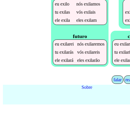
eu
exilo
nós
exilamos
ex
tu
exilas
vós
exilais
ex
ele
exila
eles
exilam
futuro
c
eu
exilarei
nós
exilaremos
eu
exilar
tu
exilarás
vós
exilareis
tu
exilar
ele
exilará
eles
exilarão
ele
exila
falar
re
Sobre