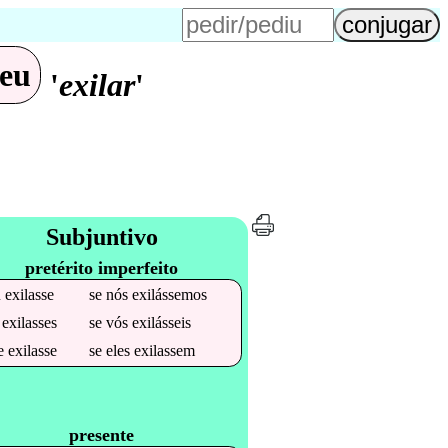
eu
'
exilar
'
Subjuntivo
pretérito imperfeito
u
exilasse
se
nós
exilássemos
u
exilasses
se
vós
exilásseis
le
exilasse
se
eles
exilassem
presente