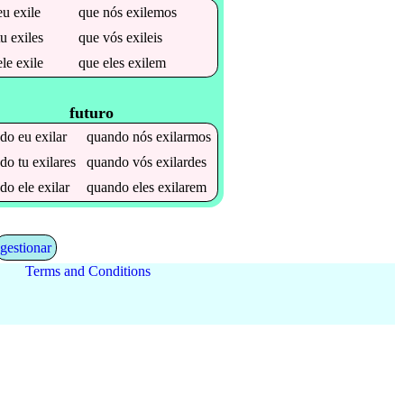
eu
exile
que
nós
exilemos
tu
exiles
que
vós
exileis
ele
exile
que
eles
exilem
futuro
ndo
eu
exilar
quando
nós
exilarmos
ndo
tu
exilares
quando
vós
exilardes
ndo
ele
exilar
quando
eles
exilarem
gestionar
Terms and Conditions