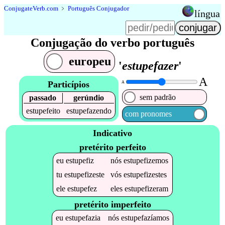
Conjugate
Verb
.
com
﹥
Português Conjugador
língua
Conjugação do verbo português
europeu
'
estupefazer
'
A
Particípios
A
sem padrão
passado
gerúndio
estupefeito
estupefazendo
com pronomes
Indicativo
pretérito perfeito
eu
estupefiz
nós
estupefizemos
tu
estupefizeste
vós
estupefizestes
ele
estupefez
eles
estupefizeram
pretérito imperfeito
eu
estupefazia
nós
estupefazíamos