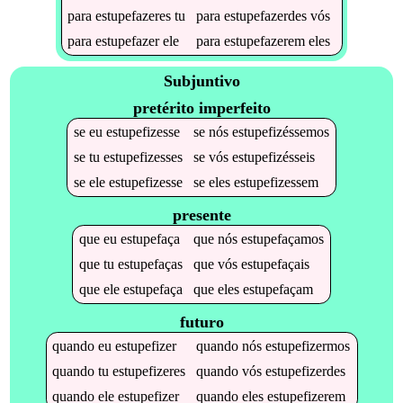
para
estupefazeres
tu
para
estupefazerdes
vós
para
estupefazer
ele
para
estupefazerem
eles
Subjuntivo
pretérito imperfeito
se
eu
estupefizesse
se
nós
estupefizéssemos
se
tu
estupefizesses
se
vós
estupefizésseis
se
ele
estupefizesse
se
eles
estupefizessem
presente
que
eu
estupefaça
que
nós
estupefaçamos
que
tu
estupefaças
que
vós
estupefaçais
que
ele
estupefaça
que
eles
estupefaçam
futuro
quando
eu
estupefizer
quando
nós
estupefizermos
quando
tu
estupefizeres
quando
vós
estupefizerdes
quando
ele
estupefizer
quando
eles
estupefizerem