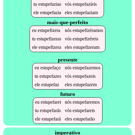
tu
estupefazias
vós
estupefazíeis
ele
estupefazia
eles
estupefaziam
mais-que-perfeito
eu
estupefizera
nós
estupefizéramos
tu
estupefizeras
vós
estupefizéreis
ele
estupefizera
eles
estupefizeram
presente
eu
estupefaço
nós
estupefazemos
tu
estupefazes
vós
estupefazeis
ele
estupefaz
eles
estupefazem
futuro
eu
estupefarei
nós
estupefaremos
tu
estupefarás
vós
estupefareis
ele
estupefará
eles
estupefarão
imperativo