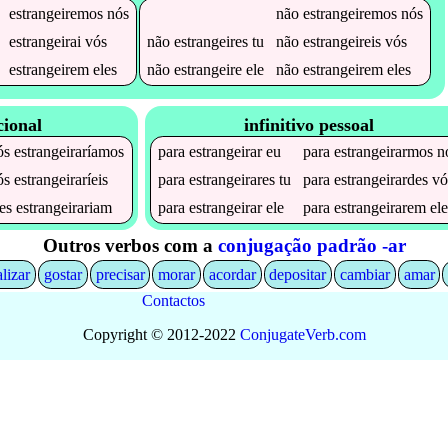
estrangeiremos
nós
não
estrangeiremos
nós
estrangeirai
vós
não
estrangeires
tu
não
estrangeireis
vós
estrangeirem
eles
não
estrangeire
ele
não
estrangeirem
eles
cional
infinitivo pessoal
ós
estrangeiraríamos
para
estrangeirar
eu
para
estrangeirarmos
n
ós
estrangeiraríeis
para
estrangeirares
tu
para
estrangeirardes
vó
les
estrangeirariam
para
estrangeirar
ele
para
estrangeirarem
ele
Outros verbos com a
conjugação padrão -ar
alizar
gostar
precisar
morar
acordar
depositar
cambiar
amar
Contactos
Copyright © 2012-2022
Conjugate
Verb
.
com