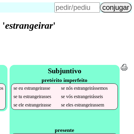
'
estrangeirar
'
Subjuntivo
pretérito imperfeito
os
se
eu
estrangeirasse
se
nós
estrangeirássemos
se
tu
estrangeirasses
se
vós
estrangeirásseis
se
ele
estrangeirasse
se
eles
estrangeirassem
presente