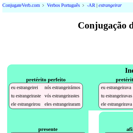
Conjugate
Verb
.
com
﹥
Verbos Português
﹥
-AR
|
estrangeirar
Conjugação d
In
pretérito perfeito
pretéri
eu
estrangeirei
nós
estrangeirámos
eu
estrangeirava
tu
estrangeiraste
vós
estrangeirastes
tu
estrangeiravas
ele
estrangeirou
eles
estrangeiraram
ele
estrangeirava
af
presente