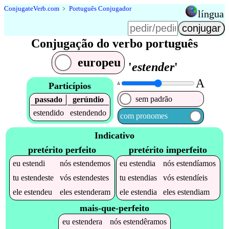
Conjugate
Verb
.
com
﹥
Português Conjugador
língua
Conjugação do verbo português
europeu
'
estender
'
A
Particípios
A
sem padrão
passado
gerúndio
estendido
estendendo
com pronomes
Indicativo
pretérito perfeito
pretérito imperfeito
eu
estendi
nós
estendemos
eu
estendia
nós
estendíamos
tu
estendeste
vós
estendestes
tu
estendias
vós
estendíeis
ele
estendeu
eles
estenderam
ele
estendia
eles
estendiam
mais-que-perfeito
eu
estendera
nós
estendêramos