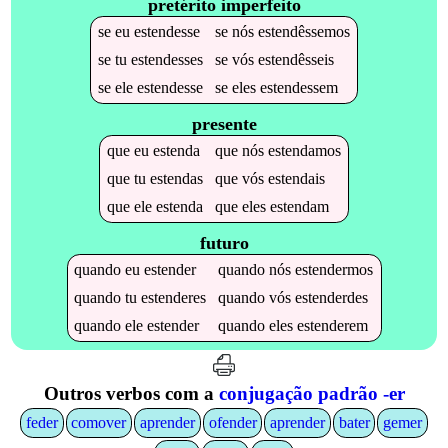
pretérito imperfeito
se
eu
estendesse
se
nós
estendêssemos
se
tu
estendesses
se
vós
estendêsseis
se
ele
estendesse
se
eles
estendessem
presente
que
eu
estenda
que
nós
estendamos
que
tu
estendas
que
vós
estendais
que
ele
estenda
que
eles
estendam
futuro
quando
eu
estender
quando
nós
estendermos
quando
tu
estenderes
quando
vós
estenderdes
quando
ele
estender
quando
eles
estenderem
Outros verbos com a
conjugação padrão -er
feder
comover
aprender
ofender
aprender
bater
gemer