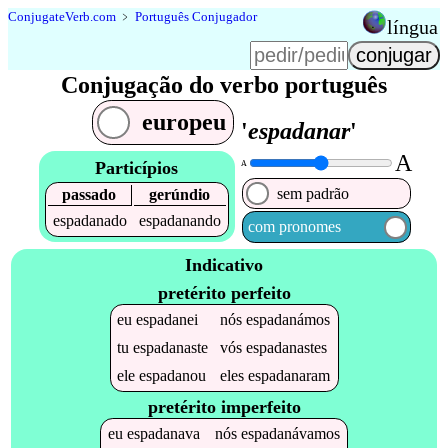
Conjugate
Verb
.
com
﹥
Português Conjugador
língua
Conjugação do verbo português
europeu
'
espadanar
'
A
Particípios
A
sem padrão
passado
gerúndio
espadanado
espadanando
com pronomes
Indicativo
pretérito perfeito
eu
espadanei
nós
espadanámos
tu
espadanaste
vós
espadanastes
ele
espadanou
eles
espadanaram
pretérito imperfeito
eu
espadanava
nós
espadanávamos