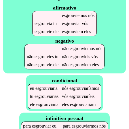
afirmativo
esgrouviemos
nós
esgrouvia
tu
esgrouviai
vós
esgrouvie
ele
esgrouviem
eles
negativo
não
esgrouviemos
nós
não
esgrouvies
tu
não
esgrouvieis
vós
não
esgrouvie
ele
não
esgrouviem
eles
condicional
eu
esgrouviaria
nós
esgrouviaríamos
tu
esgrouviarias
vós
esgrouviaríeis
ele
esgrouviaria
eles
esgrouviariam
infinitivo pessoal
para
esgrouviar
eu
para
esgrouviarmos
nós