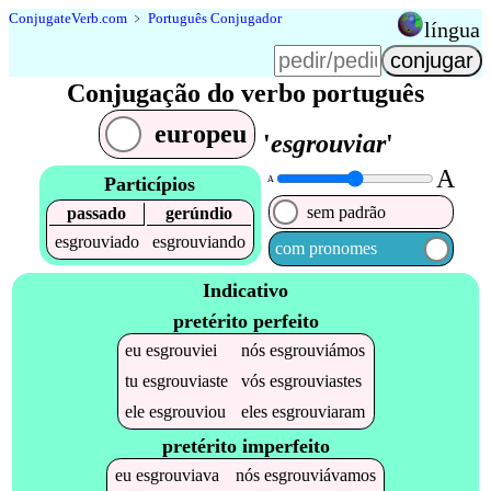
Conjugate
Verb
.
com
﹥
Português Conjugador
língua
Conjugação do verbo português
europeu
'
esgrouviar
'
A
Particípios
A
sem padrão
passado
gerúndio
esgrouviado
esgrouviando
com pronomes
Indicativo
pretérito perfeito
eu
esgrouviei
nós
esgrouviámos
tu
esgrouviaste
vós
esgrouviastes
ele
esgrouviou
eles
esgrouviaram
pretérito imperfeito
eu
esgrouviava
nós
esgrouviávamos