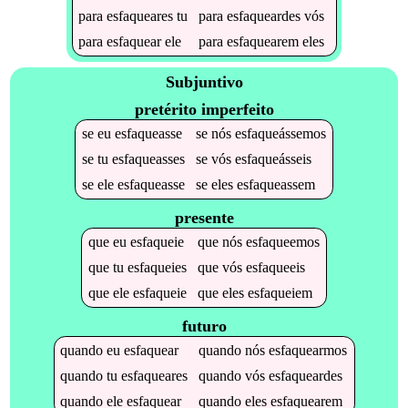
para
esfaqueares
tu
para
esfaqueardes
vós
para
esfaquear
ele
para
esfaquearem
eles
Subjuntivo
pretérito imperfeito
se
eu
esfaqueasse
se
nós
esfaqueássemos
se
tu
esfaqueasses
se
vós
esfaqueásseis
se
ele
esfaqueasse
se
eles
esfaqueassem
presente
que
eu
esfaqueie
que
nós
esfaqueemos
que
tu
esfaqueies
que
vós
esfaqueeis
que
ele
esfaqueie
que
eles
esfaqueiem
futuro
quando
eu
esfaquear
quando
nós
esfaquearmos
quando
tu
esfaqueares
quando
vós
esfaqueardes
quando
ele
esfaquear
quando
eles
esfaquearem