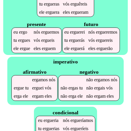
tu
ergueras
vós
erguêreis
ele
erguera
eles
ergueram
presente
futuro
eu
ergo
nós
erguemos
eu
erguerei
nós
ergueremos
tu
ergues
vós
ergueis
tu
erguerás
vós
erguereis
ele
ergue
eles
erguem
ele
erguerá
eles
erguerão
imperativo
afirmativo
negativo
ergamos
nós
não
ergamos
nós
ergue
tu
erguei
vós
não
ergas
tu
não
ergais
vós
erga
ele
ergam
eles
não
erga
ele
não
ergam
eles
condicional
eu
ergueria
nós
ergueríamos
tu
erguerias
vós
ergueríeis