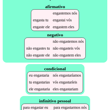
afirmativo
engastemos
nós
engasta
tu
engastai
vós
engaste
ele
engastem
eles
negativo
não
engastemos
nós
não
engastes
tu
não
engasteis
vós
não
engaste
ele
não
engastem
eles
condicional
eu
engastaria
nós
engastaríamos
tu
engastarias
vós
engastaríeis
ele
engastaria
eles
engastariam
infinitivo pessoal
para
engastar
eu
para
engastarmos
nós