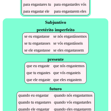
para
engastares
tu
para
engastardes
vós
para
engastar
ele
para
engastarem
eles
Subjuntivo
pretérito imperfeito
se
eu
engastasse
se
nós
engastássemos
se
tu
engastasses
se
vós
engastásseis
se
ele
engastasse
se
eles
engastassem
presente
que
eu
engaste
que
nós
engastemos
que
tu
engastes
que
vós
engasteis
que
ele
engaste
que
eles
engastem
futuro
quando
eu
engastar
quando
nós
engastarmos
quando
tu
engastares
quando
vós
engastardes
quando
ele
engastar
quando
eles
engastarem