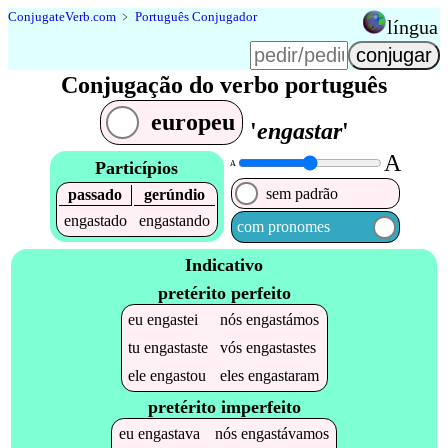
Conjugate
Verb
.
com
﹥
Português Conjugador
língua
Conjugação do verbo português
europeu
'
engastar
'
A
Particípios
A
sem padrão
passado
gerúndio
engastado
engastando
com pronomes
Indicativo
pretérito perfeito
eu
engastei
nós
engastámos
tu
engastaste
vós
engastastes
ele
engastou
eles
engastaram
pretérito imperfeito
eu
engastava
nós
engastávamos