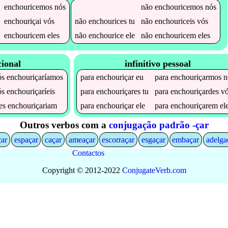
enchouricemos
nós
não
enchouricemos
nós
enchouriçai
vós
não
enchourices
tu
não
enchouriceis
vós
enchouricem
eles
não
enchourice
ele
não
enchouricem
eles
cional
infinitivo pessoal
ós
enchouriçaríamos
para
enchouriçar
eu
para
enchouriçarmos
n
ós
enchouriçaríeis
para
enchouriçares
tu
para
enchouriçardes
vó
les
enchouriçariam
para
enchouriçar
ele
para
enchouriçarem
el
Outros verbos com a
conjugação padrão -çar
çar
espaçar
caçar
ameaçar
escorraçar
esgaçar
embaçar
adelga
Contactos
Copyright © 2012-2022
Conjugate
Verb
.
com