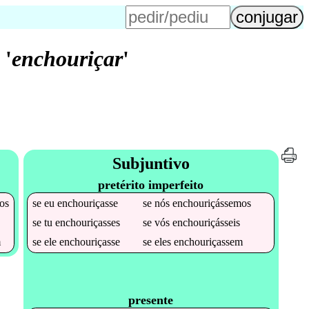
'
enchouriçar
'
Subjuntivo
pretérito imperfeito
os
se
eu
enchouriçasse
se
nós
enchouriçássemos
se
tu
enchouriçasses
se
vós
enchouriçásseis
m
se
ele
enchouriçasse
se
eles
enchouriçassem
presente