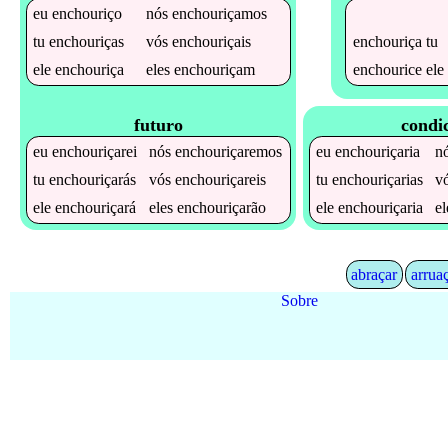
eu
enchouriço
nós
enchouriçamos
enchouriça
tu
tu
enchouriças
vós
enchouriçais
enchourice
ele
ele
enchouriça
eles
enchouriçam
futuro
condi
eu
enchouriçarei
nós
enchouriçaremos
eu
enchouriçaria
n
tu
enchouriçarás
vós
enchouriçareis
tu
enchouriçarias
v
ele
enchouriçará
eles
enchouriçarão
ele
enchouriçaria
e
abraçar
arrua
Sobre