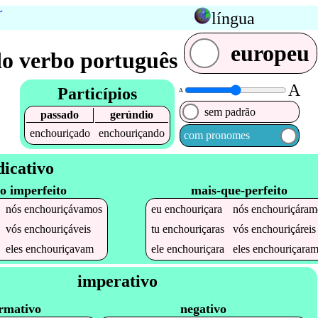
r
língua
europeu
o verbo português
A
Particípios
A
sem padrão
passado
gerúndio
enchouriçado
enchouriçando
com pronomes
dicativo
to imperfeito
mais-que-perfeito
nós
enchouriçávamos
eu
enchouriçara
nós
enchouriçáram
vós
enchouriçáveis
tu
enchouriçaras
vós
enchouriçáreis
eles
enchouriçavam
ele
enchouriçara
eles
enchouriçara
imperativo
irmativo
negativo