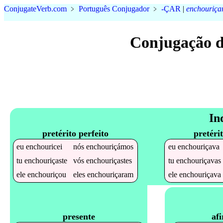
Conjugate
Verb
.
com
﹥
Português Conjugador
﹥
-ÇAR
|
enchouriça
Conjugação d
In
pretérito perfeito
pretéri
eu
enchouricei
nós
enchouriçámos
eu
enchouriçava
tu
enchouriçaste
vós
enchouriçastes
tu
enchouriçavas
ele
enchouriçou
eles
enchouriçaram
ele
enchouriçava
af
presente