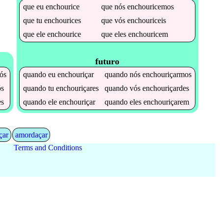
que
eu
enchourice
que
nós
enchouricemos
que
tu
enchourices
que
vós
enchouriceis
que
ele
enchourice
que
eles
enchouricem
futuro
ós
quando
eu
enchouriçar
quando
nós
enchouriçarmos
s
quando
tu
enchouriçares
quando
vós
enchouriçardes
es
quando
ele
enchouriçar
quando
eles
enchouriçarem
çar
amordaçar
Terms and Conditions