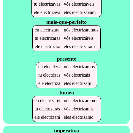
tu
electrizavas
vós
electrizáveis
ele
electrizava
eles
electrizavam
mais-que-perfeito
eu
electrizara
nós
electrizáramos
tu
electrizaras
vós
electrizáreis
ele
electrizara
eles
electrizaram
presente
eu
electrizo
nós
electrizamos
tu
electrizas
vós
electrizais
ele
electriza
eles
electrizam
futuro
eu
electrizarei
nós
electrizaremos
tu
electrizarás
vós
electrizareis
ele
electrizará
eles
electrizarão
imperativo