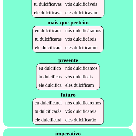
tu
dulcificavas
vós
dulcificáveis
ele
dulcificava
eles
dulcificavam
mais-que-perfeito
eu
dulcificara
nós
dulcificáramos
tu
dulcificaras
vós
dulcificáreis
ele
dulcificara
eles
dulcificaram
presente
eu
dulcifico
nós
dulcificamos
tu
dulcificas
vós
dulcificais
ele
dulcifica
eles
dulcificam
futuro
eu
dulcificarei
nós
dulcificaremos
tu
dulcificarás
vós
dulcificareis
ele
dulcificará
eles
dulcificarão
imperativo