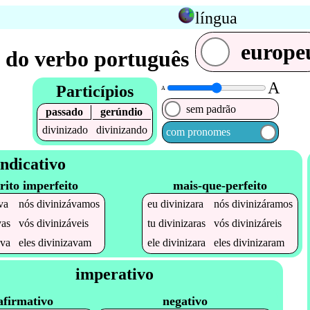
língua
europe
 do verbo português
A
Particípios
A
sem padrão
passado
gerúndio
divinizado
divinizando
com pronomes
Indicativo
rito imperfeito
mais-que-perfeito
va
nós
divinizávamos
eu
divinizara
nós
divinizáramos
vas
vós
divinizáveis
tu
divinizaras
vós
divinizáreis
ava
eles
divinizavam
ele
divinizara
eles
divinizaram
imperativo
afirmativo
negativo