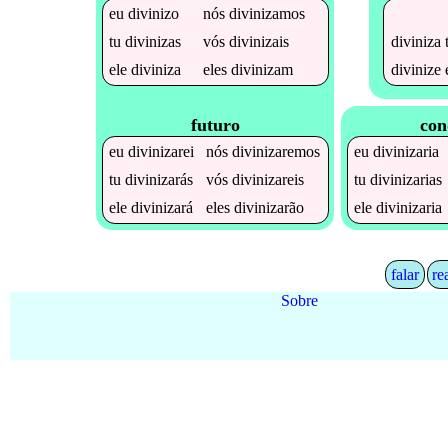
eu
divinizo
nós
divinizamos
diviniza
tu
divinizas
vós
divinizais
divinize
ele
diviniza
eles
divinizam
futuro
con
eu
divinizarei
nós
divinizaremos
eu
divinizaria
tu
divinizarás
vós
divinizareis
tu
divinizarias
ele
divinizará
eles
divinizarão
ele
divinizaria
falar
re
Sobre