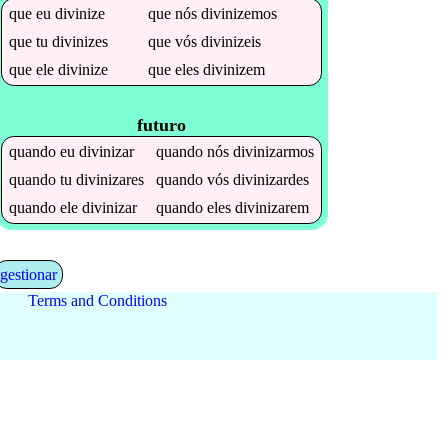
que
eu
divinize
que
nós
divinizemos
que
tu
divinizes
que
vós
divinizeis
que
ele
divinize
que
eles
divinizem
futuro
quando
eu
divinizar
quando
nós
divinizarmos
quando
tu
divinizares
quando
vós
divinizardes
quando
ele
divinizar
quando
eles
divinizarem
gestionar
Terms and Conditions