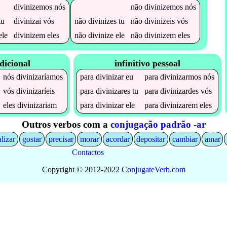
divinizemos
nós
não
divinizemos
nós
tu
divinizai
vós
não
divinizes
tu
não
divinizeis
vós
ele
divinizem
eles
não
divinize
ele
não
divinizem
eles
dicional
infinitivo pessoal
nós
divinizaríamos
para
divinizar
eu
para
divinizarmos
nós
vós
divinizaríeis
para
divinizares
tu
para
divinizardes
vós
eles
divinizariam
para
divinizar
ele
para
divinizarem
eles
Outros verbos com a
conjugação padrão -ar
alizar
gostar
precisar
morar
acordar
depositar
cambiar
amar
Contactos
Copyright © 2012-2022
Conjugate
Verb
.
com