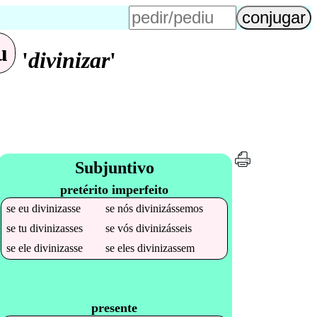
u
'
divinizar
'
Subjuntivo
pretérito imperfeito
se
eu
divinizasse
se
nós
divinizássemos
se
tu
divinizasses
se
vós
divinizásseis
se
ele
divinizasse
se
eles
divinizassem
presente