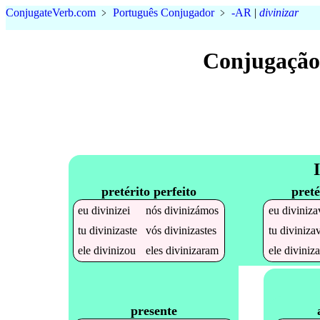
Conjugate
Verb
.
com
﹥
Português Conjugador
﹥
-AR
|
divinizar
Conjugação
pretérito perfeito
preté
eu
divinizei
nós
divinizámos
eu
diviniza
tu
divinizaste
vós
divinizastes
tu
diviniza
ele
divinizou
eles
divinizaram
ele
diviniz
presente