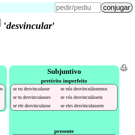
'
desvincular
'
Subjuntivo
pretérito imperfeito
os
se
eu
desvinculasse
se
nós
desvinculássemos
se
tu
desvinculasses
se
vós
desvinculásseis
se
ele
desvinculasse
se
eles
desvinculassem
presente