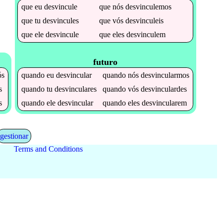
que
eu
desvincule
que
nós
desvinculemos
que
tu
desvincules
que
vós
desvinculeis
que
ele
desvincule
que
eles
desvinculem
futuro
ós
quando
eu
desvincular
quando
nós
desvincularmos
s
quando
tu
desvinculares
quando
vós
desvinculardes
s
quando
ele
desvincular
quando
eles
desvincularem
gestionar
Terms and Conditions