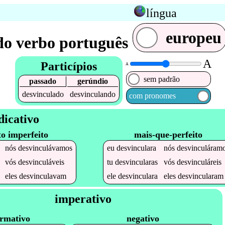
língua
europeu
do verbo português
A
Particípios
A
sem padrão
passado
gerúndio
desvinculado
desvinculando
com pronomes
dicativo
to imperfeito
mais-que-perfeito
nós
desvinculávamos
eu
desvinculara
nós
desvinculáram
vós
desvinculáveis
tu
desvincularas
vós
desvinculáreis
eles
desvinculavam
ele
desvinculara
eles
desvincularam
imperativo
irmativo
negativo