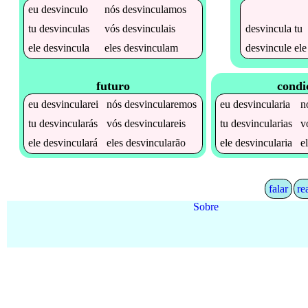
eu
desvinculo
nós
desvinculamos
desvincula
tu
tu
desvinculas
vós
desvinculais
desvincule
ele
ele
desvincula
eles
desvinculam
futuro
condi
eu
desvincularei
nós
desvincularemos
eu
desvincularia
n
tu
desvincularás
vós
desvinculareis
tu
desvincularias
v
ele
desvinculará
eles
desvincularão
ele
desvincularia
e
falar
re
Sobre