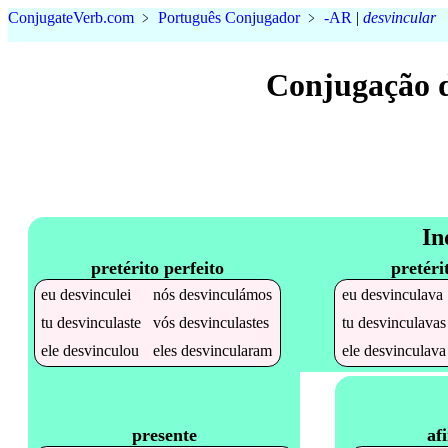
Conjugate
Verb
.
com
﹥
Português Conjugador
﹥
-AR
|
desvincular
Conjugação 
In
pretérito perfeito
pretéri
eu
desvinculei
nós
desvinculámos
eu
desvinculava
tu
desvinculaste
vós
desvinculastes
tu
desvinculavas
ele
desvinculou
eles
desvincularam
ele
desvinculava
af
presente