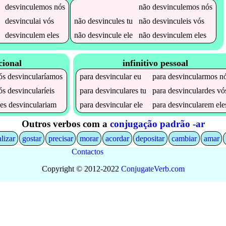
desvinculemos
nós
não
desvinculemos
nós
desvinculai
vós
não
desvincules
tu
não
desvinculeis
vós
desvinculem
eles
não
desvincule
ele
não
desvinculem
eles
cional
infinitivo pessoal
ós
desvincularíamos
para
desvincular
eu
para
desvincularmos
n
ós
desvincularíeis
para
desvinculares
tu
para
desvinculardes
vó
les
desvinculariam
para
desvincular
ele
para
desvincularem
ele
Outros verbos com a
conjugação padrão -ar
alizar
gostar
precisar
morar
acordar
depositar
cambiar
amar
Contactos
Copyright © 2012-2022
Conjugate
Verb
.
com