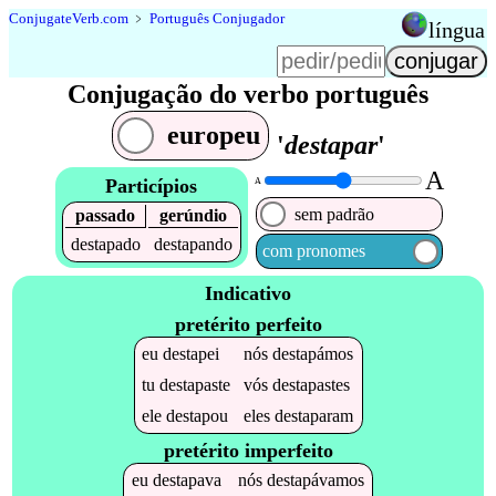
Conjugate
Verb
.
com
﹥
Português Conjugador
língua
Conjugação do verbo português
europeu
'
destapar
'
A
Particípios
A
sem padrão
passado
gerúndio
destapado
destapando
com pronomes
Indicativo
pretérito perfeito
eu
destapei
nós
destapámos
tu
destapaste
vós
destapastes
ele
destapou
eles
destaparam
pretérito imperfeito
eu
destapava
nós
destapávamos