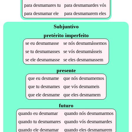
para
desmamares
tu
para
desmamardes
vós
para
desmamar
ele
para
desmamarem
eles
Subjuntivo
pretérito imperfeito
se
eu
desmamasse
se
nós
desmamássemos
se
tu
desmamasses
se
vós
desmamásseis
se
ele
desmamasse
se
eles
desmamassem
presente
que
eu
desmame
que
nós
desmamemos
que
tu
desmames
que
vós
desmameis
que
ele
desmame
que
eles
desmamem
futuro
quando
eu
desmamar
quando
nós
desmamarmos
quando
tu
desmamares
quando
vós
desmamardes
quando
ele
desmamar
quando
eles
desmamarem