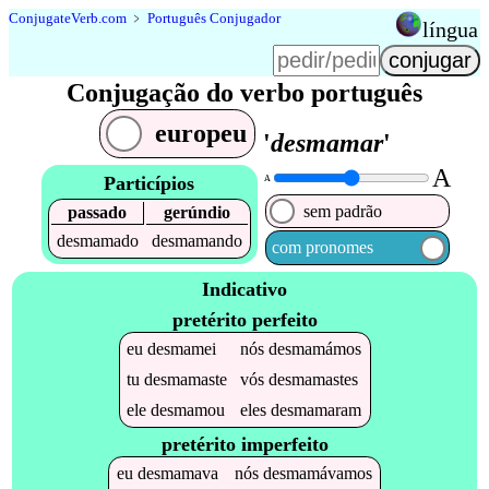
Conjugate
Verb
.
com
﹥
Português Conjugador
língua
Conjugação do verbo português
europeu
'
desmamar
'
A
Particípios
A
sem padrão
passado
gerúndio
desmamado
desmamando
com pronomes
Indicativo
pretérito perfeito
eu
desmamei
nós
desmamámos
tu
desmamaste
vós
desmamastes
ele
desmamou
eles
desmamaram
pretérito imperfeito
eu
desmamava
nós
desmamávamos