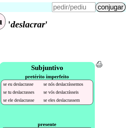
u
'
deslacrar
'
Subjuntivo
pretérito imperfeito
se
eu
deslacrasse
se
nós
deslacrássemos
se
tu
deslacrasses
se
vós
deslacrásseis
se
ele
deslacrasse
se
eles
deslacrassem
presente