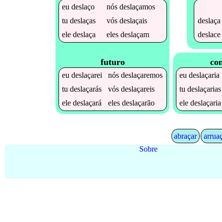
eu
deslaço
nós
deslaçamos
deslaça
tu
deslaças
vós
deslaçais
deslace
ele
deslaça
eles
deslaçam
futuro
con
eu
deslaçarei
nós
deslaçaremos
eu
deslaçaria
tu
deslaçarás
vós
deslaçareis
tu
deslaçarias
ele
deslaçará
eles
deslaçarão
ele
deslaçaria
abraçar
arrua
Sobre