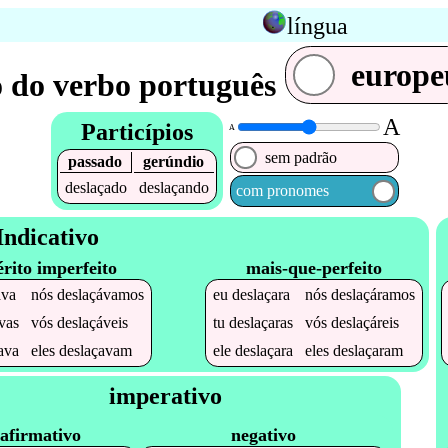
língua
europe
 do verbo português
A
Particípios
A
sem padrão
passado
gerúndio
deslaçado
deslaçando
com pronomes
Indicativo
érito imperfeito
mais-que-perfeito
ava
nós
deslaçávamos
eu
deslaçara
nós
deslaçáramos
vas
vós
deslaçáveis
tu
deslaçaras
vós
deslaçáreis
ava
eles
deslaçavam
ele
deslaçara
eles
deslaçaram
imperativo
afirmativo
negativo