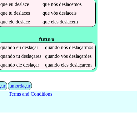
que
eu
deslace
que
nós
deslacemos
que
tu
deslaces
que
vós
deslaceis
que
ele
deslace
que
eles
deslacem
futuro
quando
eu
deslaçar
quando
nós
deslaçarmos
quando
tu
deslaçares
quando
vós
deslaçardes
quando
ele
deslaçar
quando
eles
deslaçarem
çar
amordaçar
Terms and Conditions