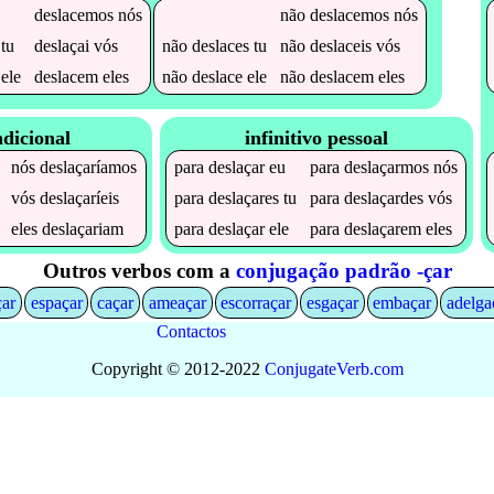
deslacemos
nós
não
deslacemos
nós
tu
deslaçai
vós
não
deslaces
tu
não
deslaceis
vós
ele
deslacem
eles
não
deslace
ele
não
deslacem
eles
dicional
infinitivo pessoal
nós
deslaçaríamos
para
deslaçar
eu
para
deslaçarmos
nós
vós
deslaçaríeis
para
deslaçares
tu
para
deslaçardes
vós
eles
deslaçariam
para
deslaçar
ele
para
deslaçarem
eles
Outros verbos com a
conjugação padrão -çar
çar
espaçar
caçar
ameaçar
escorraçar
esgaçar
embaçar
adelga
Contactos
Copyright © 2012-2022
Conjugate
Verb
.
com