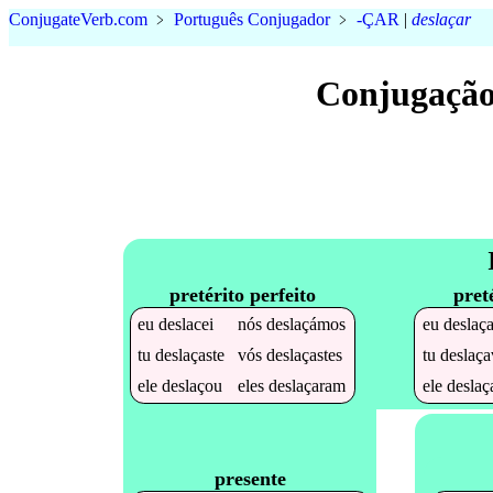
Conjugate
Verb
.
com
﹥
Português Conjugador
﹥
-ÇAR
|
deslaçar
Conjugação
pretérito perfeito
pret
eu
deslacei
nós
deslaçámos
eu
deslaç
tu
deslaçaste
vós
deslaçastes
tu
deslaça
ele
deslaçou
eles
deslaçaram
ele
deslaç
presente