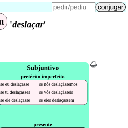
u
'
deslaçar
'
Subjuntivo
pretérito imperfeito
se
eu
deslaçasse
se
nós
deslaçássemos
se
tu
deslaçasses
se
vós
deslaçásseis
se
ele
deslaçasse
se
eles
deslaçassem
presente