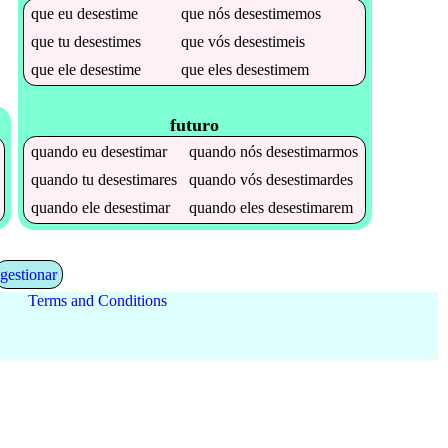
que
eu
desestime
que
nós
desestimemos
que
tu
desestimes
que
vós
desestimeis
que
ele
desestime
que
eles
desestimem
futuro
quando
eu
desestimar
quando
nós
desestimarmos
quando
tu
desestimares
quando
vós
desestimardes
quando
ele
desestimar
quando
eles
desestimarem
gestionar
Terms and Conditions