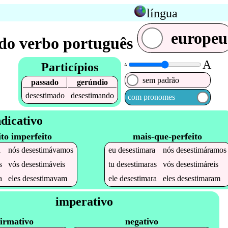
língua
europeu
do verbo português
A
Particípios
A
sem padrão
passado
gerúndio
desestimado
desestimando
com pronomes
ndicativo
ito imperfeito
mais-que-perfeito
a
nós
desestimávamos
eu
desestimara
nós
desestimáramos
s
vós
desestimáveis
tu
desestimaras
vós
desestimáreis
a
eles
desestimavam
ele
desestimara
eles
desestimaram
imperativo
firmativo
negativo