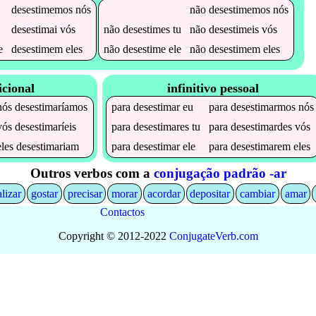
desestimemos
nós
não
desestimemos
nós
desestimai
vós
não
desestimes
tu
não
desestimeis
vós
e
desestimem
eles
não
desestime
ele
não
desestimem
eles
icional
infinitivo pessoal
nós
desestimaríamos
para
desestimar
eu
para
desestimarmos
nós
vós
desestimaríeis
para
desestimares
tu
para
desestimardes
vós
eles
desestimariam
para
desestimar
ele
para
desestimarem
eles
Outros verbos com a
conjugação padrão -ar
alizar
gostar
precisar
morar
acordar
depositar
cambiar
amar
Contactos
Copyright © 2012-2022
Conjugate
Verb
.
com