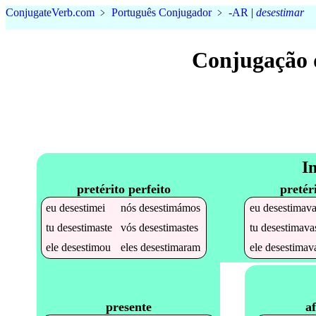
Conjugate
Verb
.
com
﹥
Português Conjugador
﹥
-AR
|
desestimar
Conjugação 
I
pretérito perfeito
pretér
eu
desestimei
nós
desestimámos
eu
desestimav
tu
desestimaste
vós
desestimastes
tu
desestimava
ele
desestimou
eles
desestimaram
ele
desestimav
a
presente