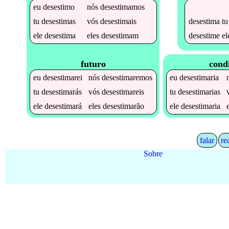
eu
desestimo
nós
desestimamos
desestima
tu
tu
desestimas
vós
desestimais
desestime
el
ele
desestima
eles
desestimam
futuro
cond
eu
desestimarei
nós
desestimaremos
eu
desestimaria
tu
desestimarás
vós
desestimareis
tu
desestimarias
ele
desestimará
eles
desestimarão
ele
desestimaria
falar
re
Sobre