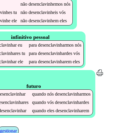
não
desenclavinhemos
nós
avinhes
tu
não
desenclavinheis
vós
avinhe
ele
não
desenclavinhem
eles
infinitivo pessoal
clavinhar
eu
para
desenclavinharmos
nós
clavinhares
tu
para
desenclavinhardes
vós
clavinhar
ele
para
desenclavinharem
eles
futuro
esenclavinhar
quando
nós
desenclavinharmos
esenclavinhares
quando
vós
desenclavinhardes
desenclavinhar
quando
eles
desenclavinharem
gestionar