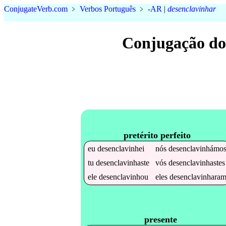
Conjugate
Verb
.
com
﹥
Verbos Português
﹥
-AR
|
desenclavinhar
Conjugação do
pretérito perfeito
eu
desenclavinhei
nós
desenclavinhámo
tu
desenclavinhaste
vós
desenclavinhastes
ele
desenclavinhou
eles
desenclavinhara
presente