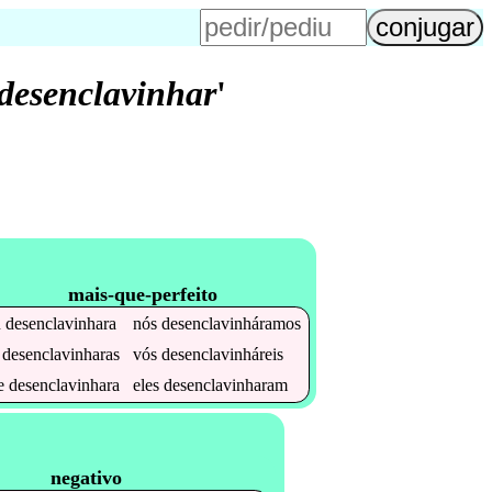
desenclavinhar
'
mais-que-perfeito
u
desenclavinhara
nós
desenclavinháramos
u
desenclavinharas
vós
desenclavinháreis
le
desenclavinhara
eles
desenclavinharam
negativo