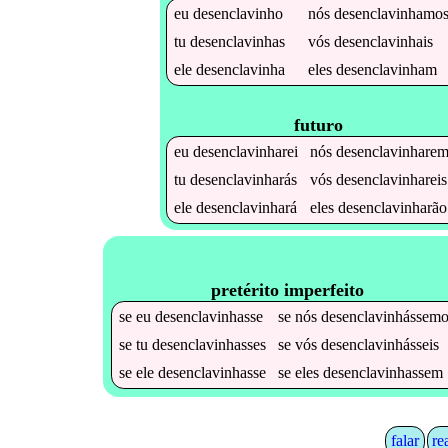
eu
desenclavinho
nós
desenclavinhamo
tu
desenclavinhas
vós
desenclavinhais
ele
desenclavinha
eles
desenclavinham
futuro
eu
desenclavinharei
nós
desenclavinhare
tu
desenclavinharás
vós
desenclavinhareis
ele
desenclavinhará
eles
desenclavinharão
pretérito imperfeito
se
eu
desenclavinhasse
se
nós
desenclavinhássemo
se
tu
desenclavinhasses
se
vós
desenclavinhásseis
se
ele
desenclavinhasse
se
eles
desenclavinhassem
falar
re