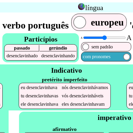
língua
europeu
 verbo português
'
A
Particípios
A
sem padrão
passado
gerúndio
desenclavinhado
desenclavinhando
com pronomes
Indicativo
pretérito imperfeito
s
eu
desenclavinhava
nós
desenclavinhávamos
e
tu
desenclavinhavas
vós
desenclavinháveis
t
m
ele
desenclavinhava
eles
desenclavinhavam
e
imperativo
afirmativo