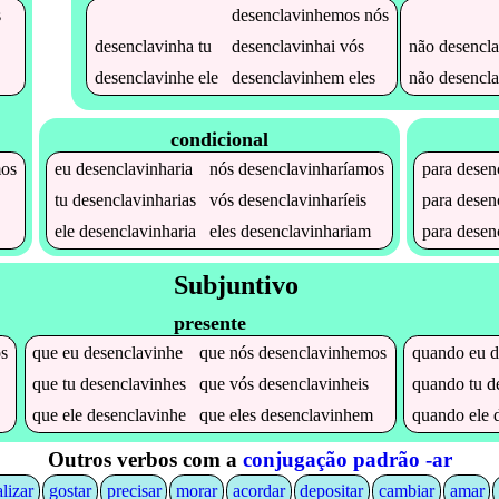
desenclavinhemos
nós
s
desenclavinha
tu
desenclavinhai
vós
não
desencl
desenclavinhe
ele
desenclavinhem
eles
não
desencl
condicional
mos
eu
desenclavinharia
nós
desenclavinharíamos
para
desen
tu
desenclavinharias
vós
desenclavinharíeis
para
desen
ele
desenclavinharia
eles
desenclavinhariam
para
desen
Subjuntivo
presente
s
que
eu
desenclavinhe
que
nós
desenclavinhemos
quando
eu
d
que
tu
desenclavinhes
que
vós
desenclavinheis
quando
tu
d
que
ele
desenclavinhe
que
eles
desenclavinhem
quando
ele
Outros verbos com a
conjugação padrão -ar
alizar
gostar
precisar
morar
acordar
depositar
cambiar
amar