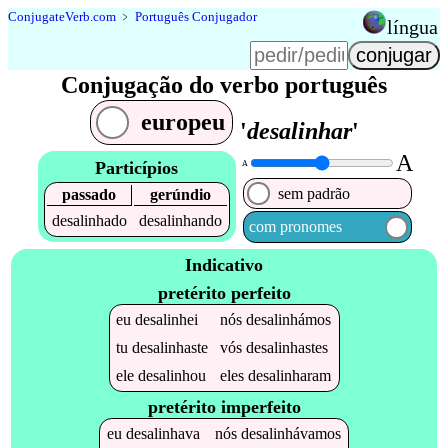
Conjugate
Verb
.
com
﹥
Português Conjugador
língua
Conjugação do verbo português
europeu
'
desalinhar
'
A
Particípios
A
sem padrão
passado
gerúndio
desalinhado
desalinhando
com pronomes
Indicativo
pretérito perfeito
eu
desalinhei
nós
desalinhámos
tu
desalinhaste
vós
desalinhastes
ele
desalinhou
eles
desalinharam
pretérito imperfeito
eu
desalinhava
nós
desalinhávamos