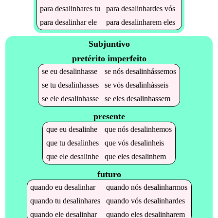
para
desalinhares
tu
para
desalinhardes
vós
para
desalinhar
ele
para
desalinharem
eles
Subjuntivo
pretérito imperfeito
se
eu
desalinhasse
se
nós
desalinhássemos
se
tu
desalinhasses
se
vós
desalinhásseis
se
ele
desalinhasse
se
eles
desalinhassem
presente
que
eu
desalinhe
que
nós
desalinhemos
que
tu
desalinhes
que
vós
desalinheis
que
ele
desalinhe
que
eles
desalinhem
futuro
quando
eu
desalinhar
quando
nós
desalinharmos
quando
tu
desalinhares
quando
vós
desalinhardes
quando
ele
desalinhar
quando
eles
desalinharem