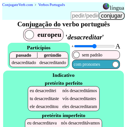
Conjugate
Verb
.
com
﹥
Verbos Português
língua
Conjugação do verbo português
europeu
'
desacreditar
'
A
Particípios
A
sem padrão
passado
gerúndio
desacreditado
desacreditando
com pronomes
Indicativo
pretérito perfeito
eu
desacreditei
nós
desacreditámos
tu
desacreditaste
vós
desacreditastes
ele
desacreditou
eles
desacreditaram
pretérito imperfeito
eu
desacreditava
nós
desacreditávamos