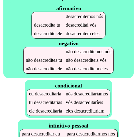
afirmativo
desacreditemos
nós
desacredita
tu
desacreditai
vós
desacredite
ele
desacreditem
eles
negativo
não
desacreditemos
nós
não
desacredites
tu
não
desacrediteis
vós
não
desacredite
ele
não
desacreditem
eles
condicional
eu
desacreditaria
nós
desacreditaríamos
tu
desacreditarias
vós
desacreditaríeis
ele
desacreditaria
eles
desacreditariam
infinitivo pessoal
para
desacreditar
eu
para
desacreditarmos
nós