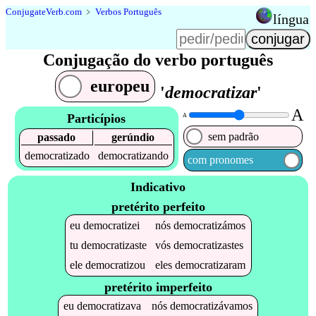
Conjugate
Verb
.
com
﹥
Verbos Português
língua
Conjugação do verbo português
europeu
'
democratizar
'
A
Particípios
A
sem padrão
passado
gerúndio
democratizado
democratizando
com pronomes
Indicativo
pretérito perfeito
eu
democratizei
nós
democratizámos
tu
democratizaste
vós
democratizastes
ele
democratizou
eles
democratizaram
pretérito imperfeito
eu
democratizava
nós
democratizávamos