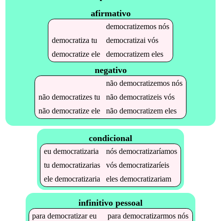
afirmativo
democratizemos
nós
democratiza
tu
democratizai
vós
democratize
ele
democratizem
eles
negativo
não
democratizemos
nós
não
democratizes
tu
não
democratizeis
vós
não
democratize
ele
não
democratizem
eles
condicional
eu
democratizaria
nós
democratizaríamos
tu
democratizarias
vós
democratizaríeis
ele
democratizaria
eles
democratizariam
infinitivo pessoal
para
democratizar
eu
para
democratizarmos
nós