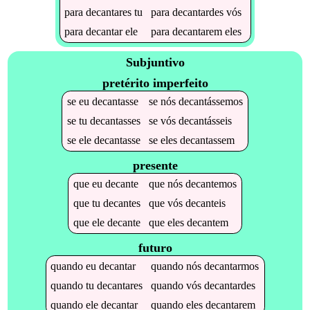
para
decantares
tu
para
decantardes
vós
para
decantar
ele
para
decantarem
eles
Subjuntivo
pretérito imperfeito
se
eu
decantasse
se
nós
decantássemos
se
tu
decantasses
se
vós
decantásseis
se
ele
decantasse
se
eles
decantassem
presente
que
eu
decante
que
nós
decantemos
que
tu
decantes
que
vós
decanteis
que
ele
decante
que
eles
decantem
futuro
quando
eu
decantar
quando
nós
decantarmos
quando
tu
decantares
quando
vós
decantardes
quando
ele
decantar
quando
eles
decantarem