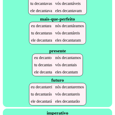
tu
decantavas
vós
decantáveis
ele
decantava
eles
decantavam
mais-que-perfeito
eu
decantara
nós
decantáramos
tu
decantaras
vós
decantáreis
ele
decantara
eles
decantaram
presente
eu
decanto
nós
decantamos
tu
decantas
vós
decantais
ele
decanta
eles
decantam
futuro
eu
decantarei
nós
decantaremos
tu
decantarás
vós
decantareis
ele
decantará
eles
decantarão
imperativo