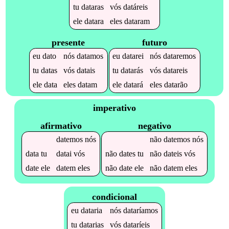
tu
dataras
vós
datáreis
ele
datara
eles
dataram
presente
futuro
eu
dato
nós
datamos
eu
datarei
nós
dataremos
tu
datas
vós
datais
tu
datarás
vós
datareis
ele
data
eles
datam
ele
datará
eles
datarão
imperativo
afirmativo
negativo
datemos
nós
não
datemos
nós
data
tu
datai
vós
não
dates
tu
não
dateis
vós
date
ele
datem
eles
não
date
ele
não
datem
eles
condicional
eu
dataria
nós
dataríamos
tu
datarias
vós
dataríeis