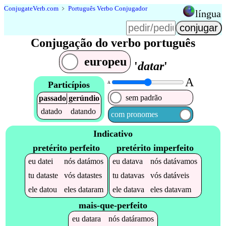
Conjugate
Verb
.
com
﹥
Português Verbo Conjugador
língua
Conjugação do verbo português
europeu
'
datar
'
A
Particípios
A
sem padrão
passado
gerúndio
datado
datando
com pronomes
Indicativo
pretérito perfeito
pretérito imperfeito
eu
datei
nós
datámos
eu
datava
nós
datávamos
tu
dataste
vós
datastes
tu
datavas
vós
datáveis
ele
datou
eles
dataram
ele
datava
eles
datavam
mais-que-perfeito
eu
datara
nós
datáramos