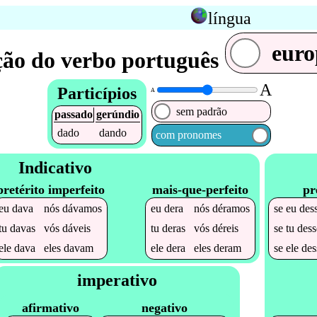
língua
euro
ão do verbo português
A
Particípios
A
sem padrão
passado
gerúndio
dado
dando
com pronomes
Indicativo
pretérito imperfeito
mais-que-perfeito
pr
eu
dava
nós
dávamos
eu
dera
nós
déramos
se
eu
des
tu
davas
vós
dáveis
tu
deras
vós
déreis
se
tu
dess
ele
dava
eles
davam
ele
dera
eles
deram
se
ele
des
imperativo
afirmativo
negativo