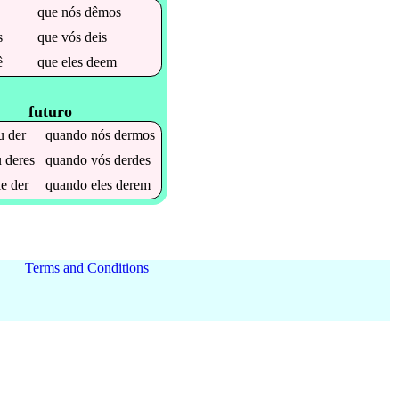
ê
que
nós
dêmos
s
que
vós
deis
ê
que
eles
deem
futuro
u
der
quando
nós
dermos
u
deres
quando
vós
derdes
le
der
quando
eles
derem
Terms and Conditions