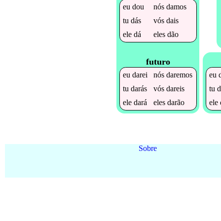
eu
dou
nós
damos
tu
dás
vós
dais
ele
dá
eles
dão
futuro
eu
darei
nós
daremos
eu
tu
darás
vós
dareis
tu
d
ele
dará
eles
darão
ele
Sobre