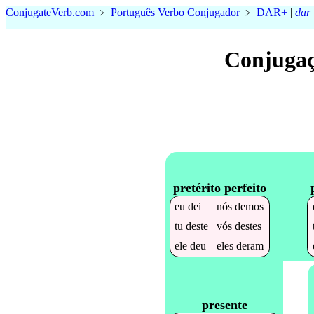
Conjugate
Verb
.
com
﹥
Português Verbo Conjugador
﹥
DAR+
|
dar
Conjugaç
pretérito perfeito
eu
dei
nós
demos
tu
deste
vós
destes
ele
deu
eles
deram
presente