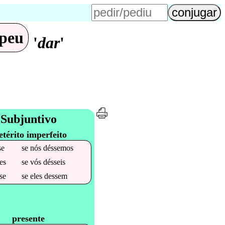
peu
'
dar
'
Subjuntivo
etérito imperfeito
se
se
nós
déssemos
es
se
vós
désseis
se
se
eles
dessem
presente