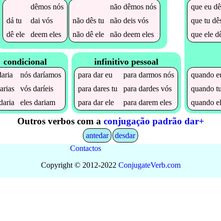
dêmos
nós
não
dêmos
nós
que
eu
d
dá
tu
dai
vós
não
dês
tu
não
deis
vós
que
tu
dê
dê
ele
deem
eles
não
dê
ele
não
deem
eles
que
ele
d
condicional
infinitivo pessoal
daria
nós
daríamos
para
dar
eu
para
darmos
nós
quando
e
arias
vós
daríeis
para
dares
tu
para
dardes
vós
quando
t
daria
eles
dariam
para
dar
ele
para
darem
eles
quando
e
Outros verbos com a
conjugação padrão dar+
antedar
desdar
Contactos
Copyright © 2012-2022
Conjugate
Verb
.
com