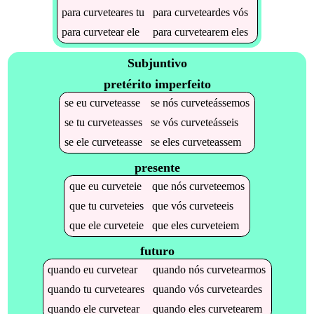
para
curveteares
tu
para
curveteardes
vós
para
curvetear
ele
para
curvetearem
eles
Subjuntivo
pretérito imperfeito
se
eu
curveteasse
se
nós
curveteássemos
se
tu
curveteasses
se
vós
curveteásseis
se
ele
curveteasse
se
eles
curveteassem
presente
que
eu
curveteie
que
nós
curveteemos
que
tu
curveteies
que
vós
curveteeis
que
ele
curveteie
que
eles
curveteiem
futuro
quando
eu
curvetear
quando
nós
curvetearmos
quando
tu
curveteares
quando
vós
curveteardes
quando
ele
curvetear
quando
eles
curvetearem