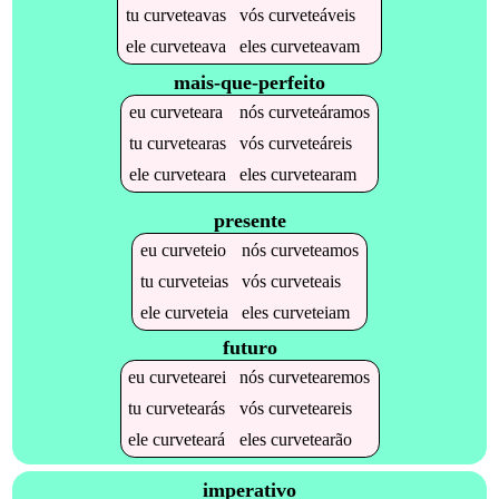
tu
curveteavas
vós
curveteáveis
ele
curveteava
eles
curveteavam
mais-que-perfeito
eu
curveteara
nós
curveteáramos
tu
curvetearas
vós
curveteáreis
ele
curveteara
eles
curvetearam
presente
eu
curveteio
nós
curveteamos
tu
curveteias
vós
curveteais
ele
curveteia
eles
curveteiam
futuro
eu
curvetearei
nós
curvetearemos
tu
curvetearás
vós
curveteareis
ele
curveteará
eles
curvetearão
imperativo