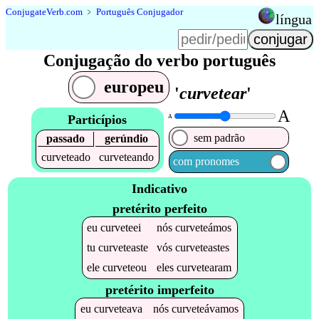
Conjugate
Verb
.
com
﹥
Português Conjugador
língua
Conjugação do verbo português
europeu
'
curvetear
'
A
Particípios
A
sem padrão
passado
gerúndio
curveteado
curveteando
com pronomes
Indicativo
pretérito perfeito
eu
curveteei
nós
curveteámos
tu
curveteaste
vós
curveteastes
ele
curveteou
eles
curvetearam
pretérito imperfeito
eu
curveteava
nós
curveteávamos