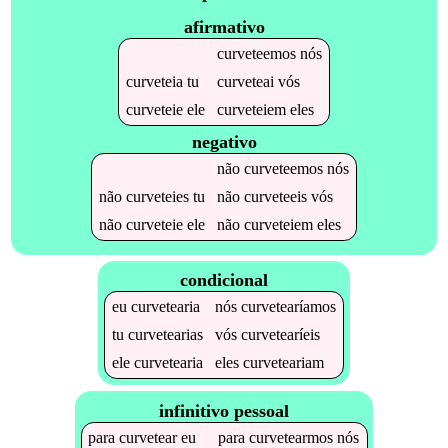
afirmativo
curveteemos
nós
curveteia
tu
curveteai
vós
curveteie
ele
curveteiem
eles
negativo
não
curveteemos
nós
não
curveteies
tu
não
curveteeis
vós
não
curveteie
ele
não
curveteiem
eles
condicional
eu
curvetearia
nós
curvetearíamos
tu
curvetearias
vós
curvetearíeis
ele
curvetearia
eles
curveteariam
infinitivo pessoal
para
curvetear
eu
para
curvetearmos
nós