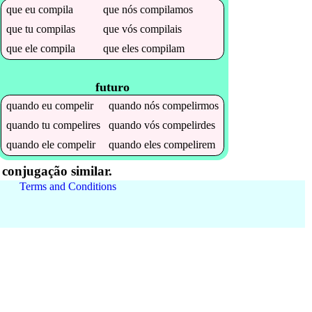
que
eu
compila
que
nós
compilamos
que
tu
compilas
que
vós
compilais
que
ele
compila
que
eles
compilam
futuro
quando
eu
compelir
quando
nós
compelirmos
quando
tu
compelires
quando
vós
compelirdes
quando
ele
compelir
quando
eles
compelirem
conjugação similar.
Terms and Conditions