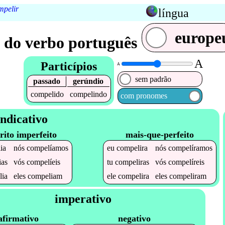
mpelir
língua
europe
 do verbo português
A
Particípios
A
sem padrão
passado
gerúndio
compelido
compelindo
com pronomes
Indicativo
rito imperfeito
mais-que-perfeito
ia
nós
compelíamos
eu
compelira
nós
compelíramos
ias
vós
compelíeis
tu
compeliras
vós
compelíreis
lia
eles
compeliam
ele
compelira
eles
compeliram
imperativo
afirmativo
negativo