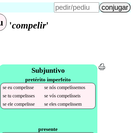
u
'
compelir
'
Subjuntivo
pretérito imperfeito
se
eu
compelisse
se
nós
compelíssemos
se
tu
compelisses
se
vós
compelísseis
se
ele
compelisse
se
eles
compelissem
presente