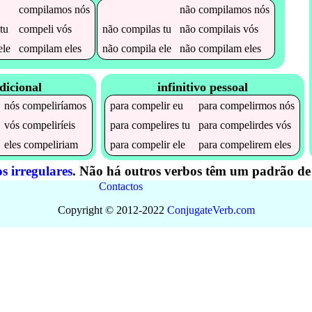
compilamos
nós
não
compilamos
nós
tu
compeli
vós
não
compilas
tu
não
compilais
vós
ele
compilam
eles
não
compila
ele
não
compilam
eles
dicional
infinitivo pessoal
nós
compeliríamos
para
compelir
eu
para
compelirmos
nós
vós
compeliríeis
para
compelires
tu
para
compelirdes
vós
eles
compeliriam
para
compelir
ele
para
compelirem
eles
s irregulares
. Não há outros verbos têm um padrão de 
Contactos
Copyright © 2012-2022
Conjugate
Verb
.
com