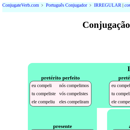
Conjugate
Verb
.
com
﹥
Português Conjugador
﹥
IRREGULAR
|
co
Conjugação
pretérito perfeito
preté
eu
compeli
nós
compelimos
eu
compel
tu
compeliste
vós
compelistes
tu
compel
ele
compeliu
eles
compeliram
ele
compe
presente