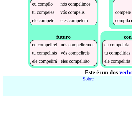
eu
compilo
nós
compelimos
compele
tu
compeles
vós
compelis
compila
ele
compele
eles
compelem
futuro
con
eu
compelirei
nós
compeliremos
eu
compeliria
tu
compelirás
vós
compelireis
tu
compelirias
ele
compelirá
eles
compelirão
ele
compeliria
Este é um dos
verbo
Sobre