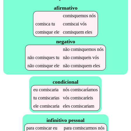
afirmativo
comisquemos
nós
comisca
tu
comiscai
vós
comisque
ele
comisquem
eles
negativo
não
comisquemos
nós
não
comisques
tu
não
comisqueis
vós
não
comisque
ele
não
comisquem
eles
condicional
eu
comiscaria
nós
comiscaríamos
tu
comiscarias
vós
comiscaríeis
ele
comiscaria
eles
comiscariam
infinitivo pessoal
para
comiscar
eu
para
comiscarmos
nós