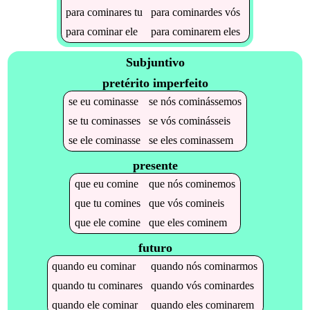
para
cominares
tu
para
cominardes
vós
para
cominar
ele
para
cominarem
eles
Subjuntivo
pretérito imperfeito
se
eu
cominasse
se
nós
cominássemos
se
tu
cominasses
se
vós
cominásseis
se
ele
cominasse
se
eles
cominassem
presente
que
eu
comine
que
nós
cominemos
que
tu
comines
que
vós
comineis
que
ele
comine
que
eles
cominem
futuro
quando
eu
cominar
quando
nós
cominarmos
quando
tu
cominares
quando
vós
cominardes
quando
ele
cominar
quando
eles
cominarem