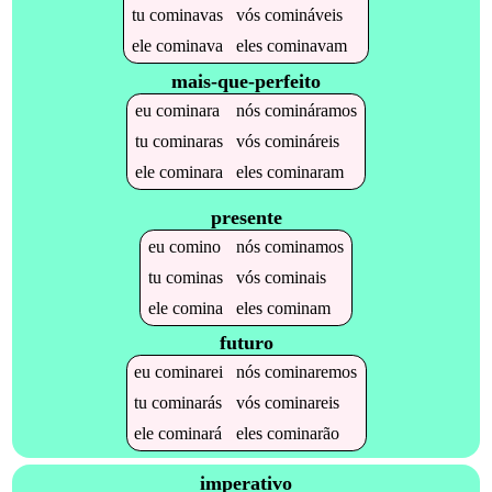
tu
cominavas
vós
comináveis
ele
cominava
eles
cominavam
mais-que-perfeito
eu
cominara
nós
comináramos
tu
cominaras
vós
comináreis
ele
cominara
eles
cominaram
presente
eu
comino
nós
cominamos
tu
cominas
vós
cominais
ele
comina
eles
cominam
futuro
eu
cominarei
nós
cominaremos
tu
cominarás
vós
cominareis
ele
cominará
eles
cominarão
imperativo