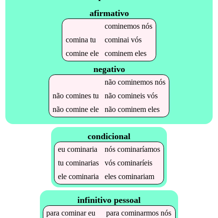
afirmativo
cominemos
nós
comina
tu
cominai
vós
comine
ele
cominem
eles
negativo
não
cominemos
nós
não
comines
tu
não
comineis
vós
não
comine
ele
não
cominem
eles
condicional
eu
cominaria
nós
cominaríamos
tu
cominarias
vós
cominaríeis
ele
cominaria
eles
cominariam
infinitivo pessoal
para
cominar
eu
para
cominarmos
nós