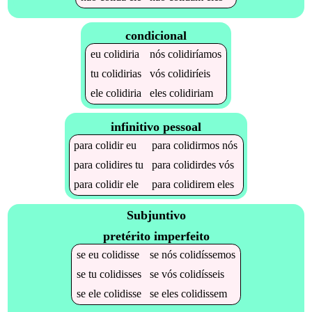
condicional
eu
colidiria
nós
colidiríamos
tu
colidirias
vós
colidiríeis
ele
colidiria
eles
colidiriam
infinitivo pessoal
para
colidir
eu
para
colidirmos
nós
para
colidires
tu
para
colidirdes
vós
para
colidir
ele
para
colidirem
eles
Subjuntivo
pretérito imperfeito
se
eu
colidisse
se
nós
colidíssemos
se
tu
colidisses
se
vós
colidísseis
se
ele
colidisse
se
eles
colidissem