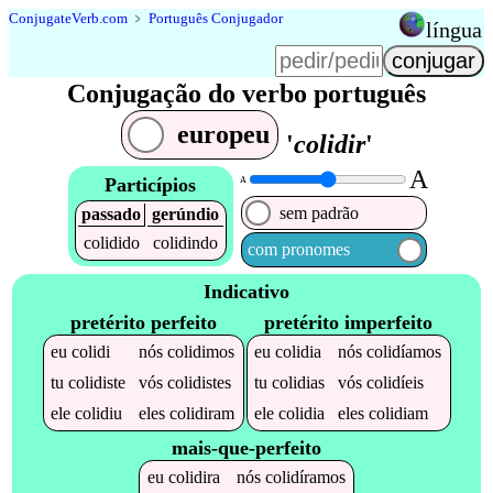
Conjugate
Verb
.
com
﹥
Português Conjugador
língua
Conjugação do verbo português
europeu
'
colidir
'
A
Particípios
A
sem padrão
passado
gerúndio
colidido
colidindo
com pronomes
Indicativo
pretérito perfeito
pretérito imperfeito
eu
colidi
nós
colidimos
eu
colidia
nós
colidíamos
tu
colidiste
vós
colidistes
tu
colidias
vós
colidíeis
ele
colidiu
eles
colidiram
ele
colidia
eles
colidiam
mais-que-perfeito
eu
colidira
nós
colidíramos