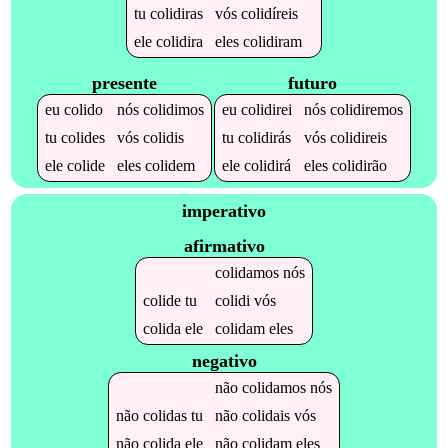
tu
colidiras
vós
colidíreis
ele
colidira
eles
colidiram
presente
futuro
eu
colido
nós
colidimos
eu
colidirei
nós
colidiremos
tu
colides
vós
colidis
tu
colidirás
vós
colidireis
ele
colide
eles
colidem
ele
colidirá
eles
colidirão
imperativo
afirmativo
colidamos
nós
colide
tu
colidi
vós
colida
ele
colidam
eles
negativo
não
colidamos
nós
não
colidas
tu
não
colidais
vós
não
colida
ele
não
colidam
eles