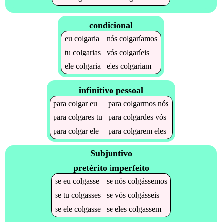
condicional
eu
colgaria
nós
colgaríamos
tu
colgarias
vós
colgaríeis
ele
colgaria
eles
colgariam
infinitivo pessoal
para
colgar
eu
para
colgarmos
nós
para
colgares
tu
para
colgardes
vós
para
colgar
ele
para
colgarem
eles
Subjuntivo
pretérito imperfeito
se
eu
colgasse
se
nós
colgássemos
se
tu
colgasses
se
vós
colgásseis
se
ele
colgasse
se
eles
colgassem