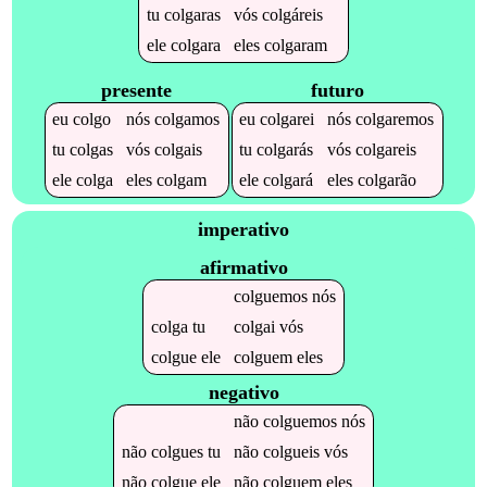
tu
colgaras
vós
colgáreis
ele
colgara
eles
colgaram
presente
futuro
eu
colgo
nós
colgamos
eu
colgarei
nós
colgaremos
tu
colgas
vós
colgais
tu
colgarás
vós
colgareis
ele
colga
eles
colgam
ele
colgará
eles
colgarão
imperativo
afirmativo
colguemos
nós
colga
tu
colgai
vós
colgue
ele
colguem
eles
negativo
não
colguemos
nós
não
colgues
tu
não
colgueis
vós
não
colgue
ele
não
colguem
eles