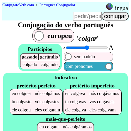
Conjugate
Verb
.
com
﹥
Português Conjugador
língua
Conjugação do verbo português
europeu
'
colgar
'
A
Particípios
A
sem padrão
passado
gerúndio
colgado
colgando
com pronomes
Indicativo
pretérito perfeito
pretérito imperfeito
eu
colguei
nós
colgámos
eu
colgava
nós
colgávamos
tu
colgaste
vós
colgastes
tu
colgavas
vós
colgáveis
ele
colgou
eles
colgaram
ele
colgava
eles
colgavam
mais-que-perfeito
eu
colgara
nós
colgáramos