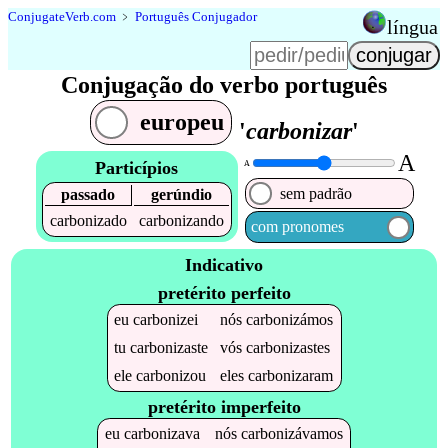
Conjugate
Verb
.
com
﹥
Português Conjugador
língua
Conjugação do verbo português
europeu
'
carbonizar
'
A
Particípios
A
sem padrão
passado
gerúndio
carbonizado
carbonizando
com pronomes
Indicativo
pretérito perfeito
eu
carbonizei
nós
carbonizámos
tu
carbonizaste
vós
carbonizastes
ele
carbonizou
eles
carbonizaram
pretérito imperfeito
eu
carbonizava
nós
carbonizávamos