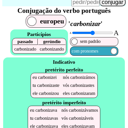
Conjugação do verbo português
europeu
'
carbonizar
'
A
Particípios
A
sem padrão
passado
gerúndio
carbonizado
carbonizando
com pronomes
Indicativo
pretérito perfeito
eu
carbonizei
nós
carbonizámos
tu
carbonizaste
vós
carbonizastes
ele
carbonizou
eles
carbonizaram
pretérito imperfeito
eu
carbonizava
nós
carbonizávamos
tu
carbonizavas
vós
carbonizáveis
ele
carbonizava
eles
carbonizavam