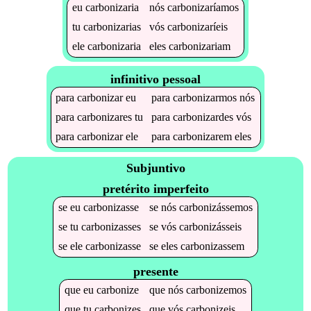
eu
carbonizaria
nós
carbonizaríamos
tu
carbonizarias
vós
carbonizaríeis
ele
carbonizaria
eles
carbonizariam
infinitivo pessoal
para
carbonizar
eu
para
carbonizarmos
nós
para
carbonizares
tu
para
carbonizardes
vós
para
carbonizar
ele
para
carbonizarem
eles
Subjuntivo
pretérito imperfeito
se
eu
carbonizasse
se
nós
carbonizássemos
se
tu
carbonizasses
se
vós
carbonizásseis
se
ele
carbonizasse
se
eles
carbonizassem
presente
que
eu
carbonize
que
nós
carbonizemos
que
tu
carbonizes
que
vós
carbonizeis