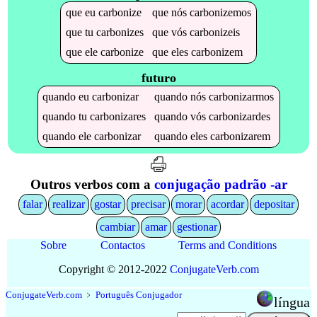
que
eu
carbonize
que
nós
carbonizemos
que
tu
carbonizes
que
vós
carbonizeis
que
ele
carbonize
que
eles
carbonizem
futuro
quando
eu
carbonizar
quando
nós
carbonizarmos
quando
tu
carbonizares
quando
vós
carbonizardes
quando
ele
carbonizar
quando
eles
carbonizarem
Outros verbos com a
conjugação padrão -ar
falar
realizar
gostar
precisar
morar
acordar
depositar
cambiar
amar
gestionar
Sobre
Contactos
Terms and Conditions
Copyright © 2012-2022
Conjugate
Verb
.
com
Conjugate
Verb
.
com
﹥
Português Conjugador
língua