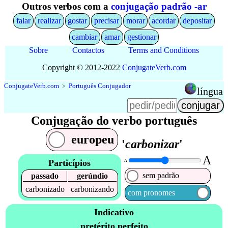
Outros verbos com a
conjugação padrão -ar
falar
realizar
gostar
precisar
morar
acordar
depositar
cambiar
amar
gestionar
Sobre
Contactos
Terms and Conditions
Copyright © 2012-2022
Conjugate
Verb
.
com
Conjugate
Verb
.
com
﹥
Português Conjugador
língua
Conjugação do verbo português
europeu
'
carbonizar
'
A
Particípios
A
sem padrão
passado
gerúndio
carbonizado
carbonizando
com pronomes
Indicativo
pretérito perfeito