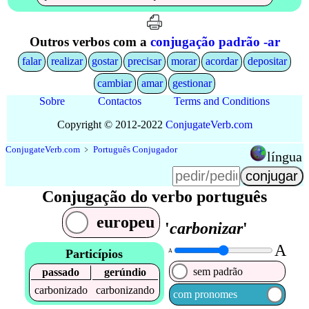
Outros verbos com a
conjugação padrão -ar
falar
realizar
gostar
precisar
morar
acordar
depositar
cambiar
amar
gestionar
Sobre
Contactos
Terms and Conditions
Copyright © 2012-2022
Conjugate
Verb
.
com
Conjugate
Verb
.
com
﹥
Português Conjugador
língua
Conjugação do verbo português
europeu
'
carbonizar
'
A
Particípios
A
sem padrão
passado
gerúndio
carbonizado
carbonizando
com pronomes