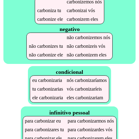
carbonizemos
nós
carboniza
tu
carbonizai
vós
carbonize
ele
carbonizem
eles
negativo
não
carbonizemos
nós
não
carbonizes
tu
não
carbonizeis
vós
não
carbonize
ele
não
carbonizem
eles
condicional
eu
carbonizaria
nós
carbonizaríamos
tu
carbonizarias
vós
carbonizaríeis
ele
carbonizaria
eles
carbonizariam
infinitivo pessoal
para
carbonizar
eu
para
carbonizarmos
nós
para
carbonizares
tu
para
carbonizardes
vós
para
carbonizar
ele
para
carbonizarem
eles