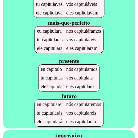
tu
capitulavas
vós
capituláveis
ele
capitulava
eles
capitulavam
mais-que-perfeito
eu
capitulara
nós
capituláramos
tu
capitularas
vós
capituláreis
ele
capitulara
eles
capitularam
presente
eu
capitulo
nós
capitulamos
tu
capitulas
vós
capitulais
ele
capitula
eles
capitulam
futuro
eu
capitularei
nós
capitularemos
tu
capitularás
vós
capitulareis
ele
capitulará
eles
capitularão
imperativo