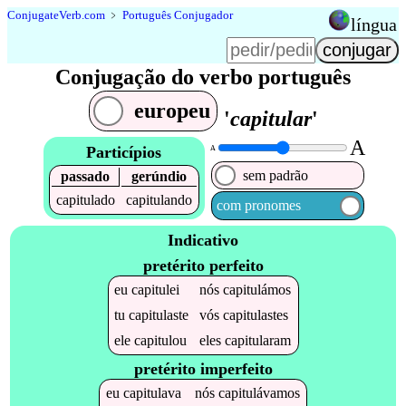
Conjugate
Verb
.
com
﹥
Português Conjugador
língua
Conjugação do verbo português
europeu
'
capitular
'
A
Particípios
A
sem padrão
passado
gerúndio
capitulado
capitulando
com pronomes
Indicativo
pretérito perfeito
eu
capitulei
nós
capitulámos
tu
capitulaste
vós
capitulastes
ele
capitulou
eles
capitularam
pretérito imperfeito
eu
capitulava
nós
capitulávamos