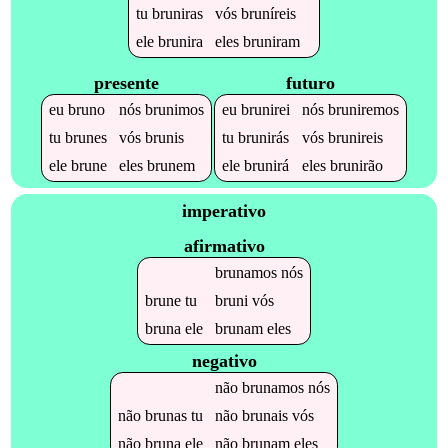
tu
bruniras
vós
bruníreis
ele
brunira
eles
bruniram
presente
futuro
eu
bruno
nós
brunimos
eu
brunirei
nós
bruniremos
tu
brunes
vós
brunis
tu
brunirás
vós
brunireis
ele
brune
eles
brunem
ele
brunirá
eles
brunirão
imperativo
afirmativo
brunamos
nós
brune
tu
bruni
vós
bruna
ele
brunam
eles
negativo
não
brunamos
nós
não
brunas
tu
não
brunais
vós
não
bruna
ele
não
brunam
eles