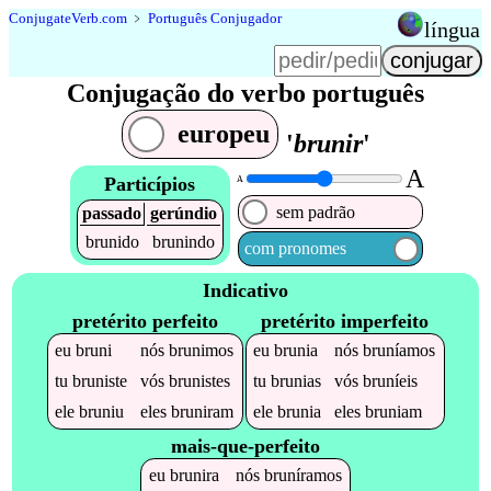
Conjugate
Verb
.
com
﹥
Português Conjugador
língua
Conjugação do verbo português
europeu
'
brunir
'
A
Particípios
A
sem padrão
passado
gerúndio
brunido
brunindo
com pronomes
Indicativo
pretérito perfeito
pretérito imperfeito
eu
bruni
nós
brunimos
eu
brunia
nós
bruníamos
tu
bruniste
vós
brunistes
tu
brunias
vós
bruníeis
ele
bruniu
eles
bruniram
ele
brunia
eles
bruniam
mais-que-perfeito
eu
brunira
nós
bruníramos